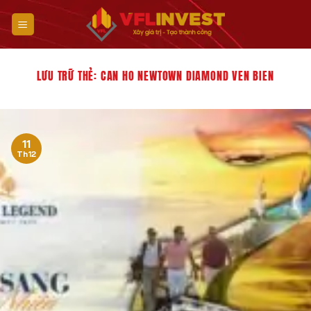
Bỏ
qua
nội
dung
LƯU TRỮ THẺ:
CAN HO NEWTOWN DIAMOND VEN BIEN
11
Th12