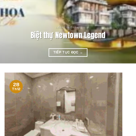
LIỀN KỀ - BIỆT THỰ
Biệt thự Newtown Legend
TIẾP TỤC ĐỌC
→
28
Th12