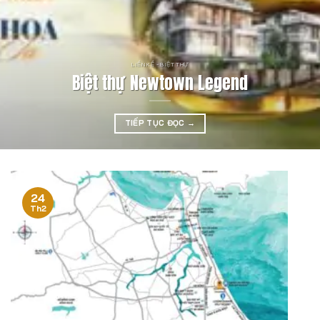
LIỀN KỀ - BIỆT THỰ
Biệt thự Newtown Legend
TIẾP TỤC ĐỌC
→
24
Th2