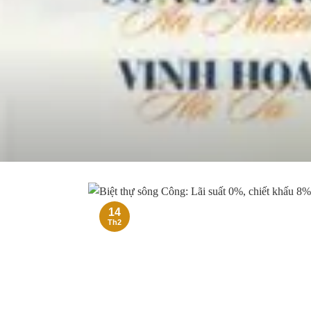
14
Th2