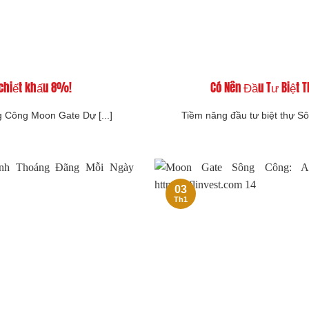
 chiết khấu 8%!
Có Nên Đầu Tư Biệt 
ng Công Moon Gate Dự [...]
Tiềm năng đầu tư biệt thự Sôn
03
Th1