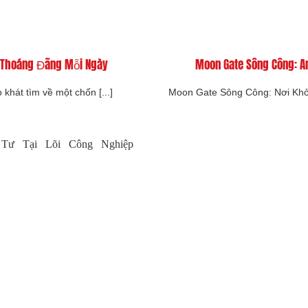
h Thoáng Đãng Mỗi Ngày
Moon Gate Sông Công: A
khát tìm về một chốn [...]
Moon Gate Sông Công: Nơi Khở