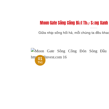
Moon Gate Sông Công Biệt Thự Sống Xan
Giữa nhịp sống hối hả, mỗi chúng ta đều khao 
01
Th1