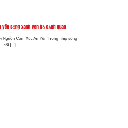
n yên sống xanh ven hồ cảnh quan
i Nguồn Cảm Xúc An Yên Trong nhịp sống
hối [...]