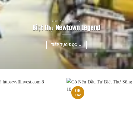
LIỀN KỀ - BIỆT THỰ
Biệt thự Newtown Legend
TIẾP TỤC ĐỌC
→
06
Th2