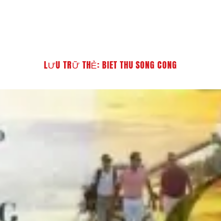
T
LƯU TRỮ THẺ:
BIET THU SONG CONG