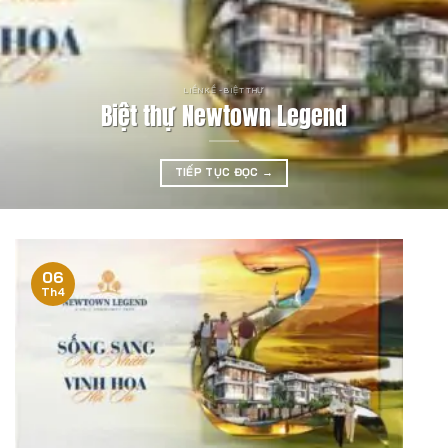
LIỀN KỀ - BIỆT THỰ
Biệt thự Newtown Legend
TIẾP TỤC ĐỌC
→
06
Th4