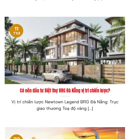
11
Th3
Có nên đầu tư Biệt thự BRG Đà Nẵng vị trí chiến lược?
Vị trí chiến lược Newtown Legend BRG Đà Nẵng: Trục
giao thương Toạ độ vàng [...]
20