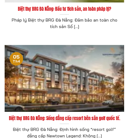
Biệt thự BRG Đà Nẵng: Đầu tư tích sản, an toàn pháp lý?
Pháp lý Biệt thự BRG Đà Nẵng: Đảm bảo an toàn cho
tích sản Sổ [...]
05
Th4
Biệt thự BRG Đà Nẵng: Sống đẳng cấp resort bên sân golf quốc tế.
Biệt thự BRG Đà Nẵng: Định hình sống “resort golf”
đẳng cấp Newtown Legend: Không [...]