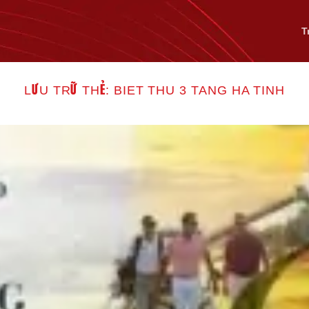
T
LƯU TRỮ THẺ:
BIET THU 3 TANG HA TINH