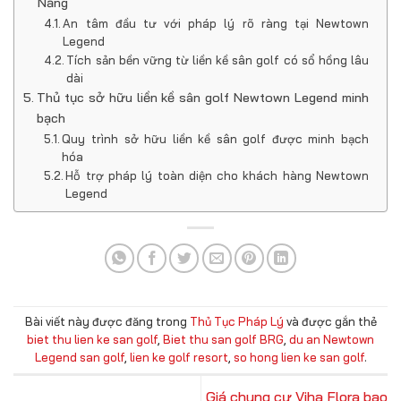
Nẵng
An tâm đầu tư với pháp lý rõ ràng tại Newtown
Legend
Tích sản bền vững từ liền kề sân golf có sổ hồng lâu
dài
Thủ tục sở hữu liền kề sân golf Newtown Legend minh
bạch
Quy trình sở hữu liền kề sân golf được minh bạch
hóa
Hỗ trợ pháp lý toàn diện cho khách hàng Newtown
Legend
Bài viết này được đăng trong
Thủ Tục Pháp Lý
và được gắn thẻ
biet thu lien ke san golf
,
Biet thu san golf BRG
,
du an Newtown
Legend san golf
,
lien ke golf resort
,
so hong lien ke san golf
.
Giá chung cư Viha Flora bao