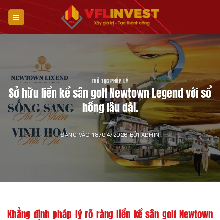
Bỏ
qua
nội
dung
THỦ TỤC PHÁP LÝ
Sở hữu liền kề sân golf Newtown Legend với sổ
hồng lâu dài.
ĐĂNG VÀO
18/04/2026
BỞI
ADMIN
Khẳng định pháp lý rõ ràng liền kề sân golf Newtown