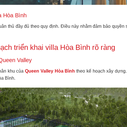
a Hòa Bình
uân thủ đầy đủ theo quy định. Điều này nhằm đảm bảo quyền 
ch triển khai villa Hòa Bình rõ ràng
Queen Valley
phân khu của
Queen Valley Hòa Bình
theo kế hoạch xây dựng. 
òa Bình.