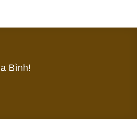
rang chủ
Giới Thiệu
Dự án
Tin tức
Tuyển Dụng
òa Bình!