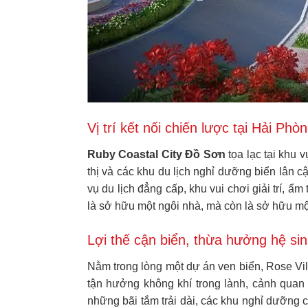
Vị trí kết nối chiến lược tại Hải Phò
Ruby Coastal City Đồ Sơn
tọa lạc tại khu 
thị và các khu du lịch nghỉ dưỡng biển lân cậ
vụ du lịch đẳng cấp, khu vui chơi giải trí, ẩ
là sở hữu một ngôi nhà, mà còn là sở hữu mộ
Lợi thế cận biển, thừa hưởng hệ si
Nằm trong lòng một dự án ven biển, Rose Vill
tận hưởng không khí trong lành, cảnh quan
những bãi tắm trải dài, các khu nghỉ dưỡng c