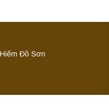
rang chủ
Giới Thiệu
Dự án
Tin tức
Tuyển Dụng
g Hiếm Đồ Sơn