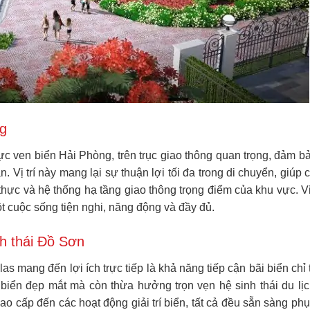
ng
vực ven biển Hải Phòng, trên trục giao thông quan trọng, đảm 
n. Vị trí này mang lại sự thuận lợi tối đa trong di chuyển, giúp
m thực và hệ thống hạ tầng giao thông trọng điểm của khu vực. 
t cuộc sống tiện nghi, năng động và đầy đủ.
nh thái Đồ Sơn
as mang đến lợi ích trực tiếp là khả năng tiếp cận bãi biển c
 biển đẹp mắt mà còn thừa hưởng trọn vẹn hệ sinh thái du 
ao cấp đến các hoạt động giải trí biển, tất cả đều sẵn sàng phụ