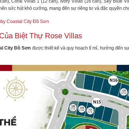
căn), Coral Villas 1 (12 căn), Ivory Villas (16 căn), Sky Blue Vi
ạo nên sức hút khó cưỡng, mang đến sự riêng tư và đặc quyền ch
by Coastal City Đồ Sơn
Của Biệt Thự Rose Villas
l City Đồ Sơn
được thiết kế và quy hoạch tỉ mỉ, hướng đến sự 