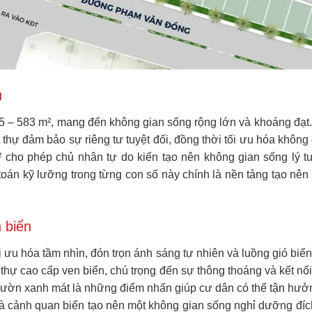
u
425 – 583 m², mang đến không gian sống rộng lớn và khoáng đạt.
thự đảm bảo sự riêng tư tuyệt đối, đồng thời tối ưu hóa không 
² cho phép chủ nhân tự do kiến tạo nên không gian sống lý 
toán kỹ lưỡng trong từng con số này chính là nền tảng tạo nên 
 biển
ối ưu hóa tầm nhìn, đón trọn ánh sáng tự nhiên và luồng gió biể
thự cao cấp ven biển, chú trọng đến sự thông thoáng và kết nối
 vườn xanh mát là những điểm nhấn giúp cư dân có thể tận hưởn
và cảnh quan biển tạo nên một không gian sống nghỉ dưỡng đích