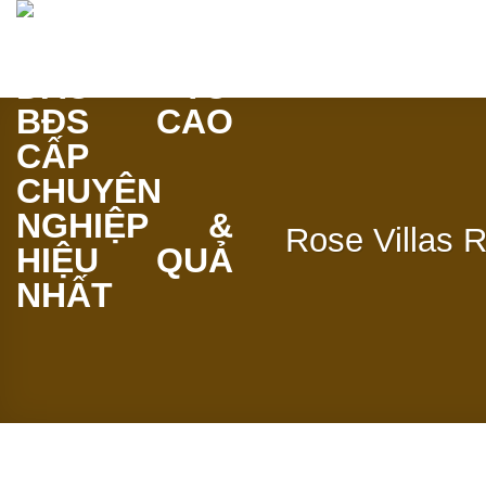
Bỏ
qua
nội
dung
Rose Villas 