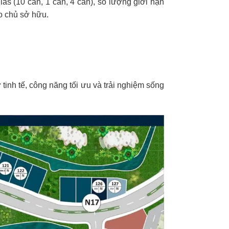
llas (10 căn, 1 căn, 4 căn), số lượng giới hạn
o chủ sở hữu.
tinh tế, công năng tối ưu và trải nghiệm sống