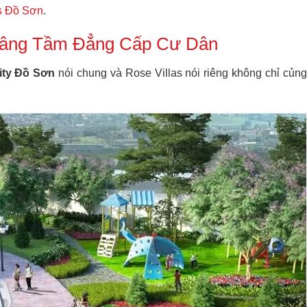
s Đồ Sơn
.
 Nâng Tầm Đẳng Cấp Cư Dân
ity Đồ Sơn
nói chung và Rose Villas nói riêng không chỉ củng 