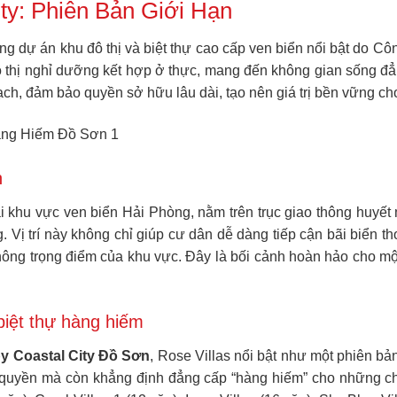
ity: Phiên Bản Giới Hạn
ng dự án khu đô thị và biệt thự cao cấp ven biển nổi bật do Cô
ô thị nghỉ dưỡng kết hợp ở thực, mang đến không gian sống đẳn
ạch, đảm bảo quyền sở hữu lâu dài, tạo nên giá trị bền vững ch
n
ại khu vực ven biển Hải Phòng, nằm trên trục giao thông huyết m
g. Vị trí này không chỉ giúp cư dân dễ dàng tiếp cận bãi biển 
 thông trọng điểm của khu vực. Đây là bối cảnh hoàn hảo cho 
 biệt thự hàng hiếm
y Coastal City Đồ Sơn
, Rose Villas nổi bật như một phiên bản
ộc quyền mà còn khẳng định đẳng cấp “hàng hiếm” cho những 