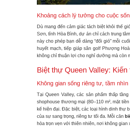
Khoảng cách lý tưởng cho cuộc sốn
Dù mang đến cảm giác tách biệt khỏi thế giớ
Sơn, tỉnh Hòa Bình, dự án chỉ cách trung t
này cho phép bạn dễ dàng “đổi gió” mỗi cuố
huyết mạch, tiếp giáp sân golf Phượng Hoà
không chỉ thuận lợi cho nghỉ dưỡng mà còn m
Biệt thự Queen Valley: Kiến
Không gian sống riêng tư, tầm nhìn
Tại Queen Valley, các sản phẩm thấp tầng
shophouse thương mại (80–110 m², mặt tiền 6
kế hiện đại. Đặc biệt, các loại hình dinh thự
của sự sang trọng, riêng tư tối đa. Mỗi căn
bi
hòa trọn vẹn với thiên nhiên, nơi không gian