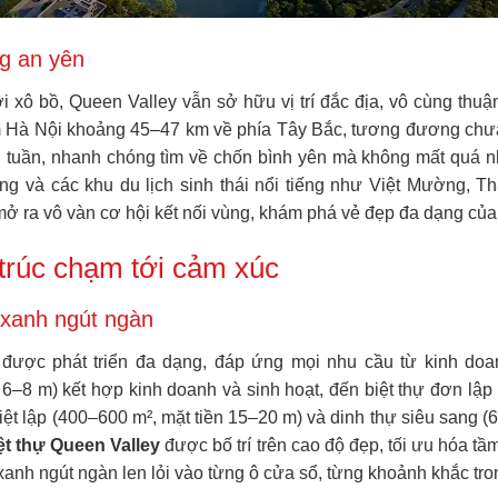
g an yên
i xô bồ, Queen Valley vẫn sở hữu vị trí đắc địa, vô cùng thu
âm Hà Nội khoảng 45–47 km về phía Tây Bắc, tương đương chư
i tuần, nhanh chóng tìm về chốn bình yên mà không mất quá n
ng và các khu du lịch sinh thái nổi tiếng như Việt Mường, 
ở ra vô vàn cơ hội kết nối vùng, khám phá vẻ đẹp đa dạng của
 trúc chạm tới cảm xúc
 xanh ngút ngàn
 được phát triển đa dạng, đáp ứng mọi nhu cầu từ kinh d
–8 m) kết hợp kinh doanh và sinh hoạt, đến biệt thự đơn lập 
 biệt lập (400–600 m², mặt tiền 15–20 m) và dinh thự siêu sang
ệt thự Queen Valley
được bố trí trên cao độ đẹp, tối ưu hóa t
 xanh ngút ngàn len lỏi vào từng ô cửa sổ, từng khoảnh khắc tr