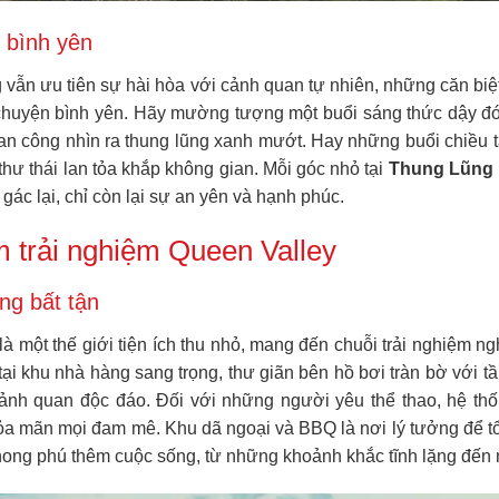
 bình yên
ưng vẫn ưu tiên sự hài hòa với cảnh quan tự nhiên, những căn biệ
 chuyện bình yên. Hãy mường tượng một buổi sáng thức dậy đ
 ban công nhìn ra thung lũng xanh mướt. Hay những buổi chiều 
hư thái lan tỏa khắp không gian. Mỗi góc nhỏ tại
Thung Lũng
gác lại, chỉ còn lại sự an yên và hạnh phúc.
m trải nghiệm Queen Valley
ng bất tận
à một thế giới tiện ích thu nhỏ, mang đến chuỗi trải nghiệm n
ại khu nhà hàng sang trọng, thư giãn bên hồ bơi tràn bờ với t
nh quan độc đáo. Đối với những người yêu thể thao, hệ thốn
hỏa mãn mọi đam mê. Khu dã ngoại và BBQ là nơi lý tưởng để tổ 
 phong phú thêm cuộc sống, từ những khoảnh khắc tĩnh lặng đến