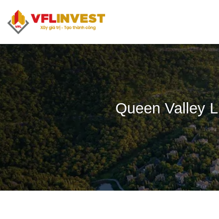
Bỏ
qua
nội
dung
Queen Valley L