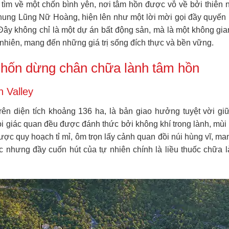
g tìm về một chốn bình yên, nơi tâm hồn được vỗ về bởi thiên n
Thung Lũng Nữ Hoàng, hiện lên như một lời mời gọi đầy quyến r
ây không chỉ là một dự án bất động sản, mà là một không gia
 nhiên, mang đến những giá trị sống đích thực và bền vững.
hốn dừng chân chữa lành tâm hồn
n Valley
 trên diện tích khoảng 136 ha, là bản giao hưởng tuyệt vời giữ
i giác quan đều được đánh thức bởi không khí trong lành, mùi 
ược quy hoạch tỉ mỉ, ôm trọn lấy cảnh quan đồi núi hùng vĩ, man
 nhưng đầy cuốn hút của tự nhiên chính là liều thuốc chữa 