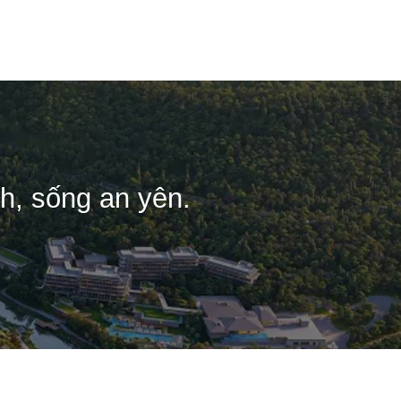
rang chủ
Giới Thiệu
Dự án
Tin tức
Tuyển Dụng
h, sống an yên.