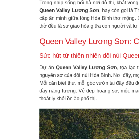
Trong nhịp sống hối hả nơi đô thị, khát vọn
Queen Valley Lương Sơn
, hay còn gọi là 
cấp ẩn mình giữa lòng Hòa Bình thơ mộng. Đ
thở đều là sự giao hòa giữa con người và tự
Queen Valley Lương Sơn: C
Sức hút từ thiên nhiên đồi núi Quee
Dự án
Queen Valley Lương Sơn
, tọa lạc
nguyên sơ của đồi núi Hòa Bình. Nơi đây, mọ
Mỗi căn biệt thự, mỗi góc vườn tại đây đều đ
đầy năng lượng. Vẻ đẹp hoang sơ, mộc mạc
thoát ly khỏi ồn ào phố thị.