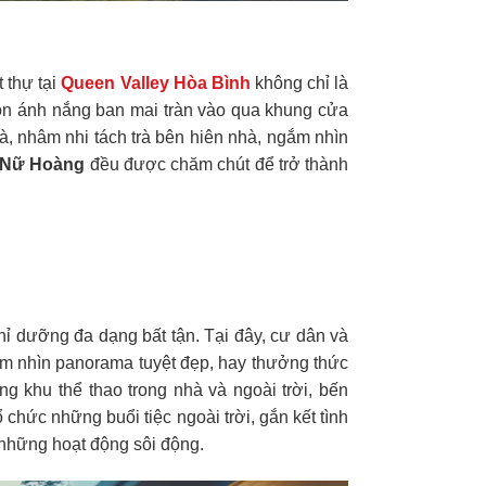
t thự tại
Queen Valley Hòa Bình
không chỉ là
ón ánh nắng ban mai tràn vào qua khung cửa
tà, nhâm nhi tách trà bên hiên nhà, ngắm nhìn
 Nữ Hoàng
đều được chăm chút để trở thành
ghỉ dưỡng đa dạng bất tận. Tại đây, cư dân và
ầm nhìn panorama tuyệt đẹp, hay thưởng thức
g khu thể thao trong nhà và ngoài trời, bến
chức những buổi tiệc ngoài trời, gắn kết tình
 những hoạt động sôi động.