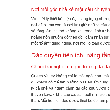
Nơi mỗi góc nhà kể một câu chuyện
Với triết lý thiết kế hiện đại, sang trọng nh
nơi để ở, mà còn là nơi lưu giữ những câu
sổ rộng lớn, hít thở không khí trong lành từ
hoàng hôn nhuộm đỏ triền đồi, cảm nhận sự t
một “tổ ấm” đúng nghĩa, nơi mọi lo toan được 
Đặc quyền tiện ích, nâng tầ
Chuỗi trải nghiệm nghỉ dưỡng đa dạ
Queen Valley không chỉ là một ngôi nhà, mà l
du khách có thể tận hưởng bữa ăn ấm cúng t
ly cà phê và ngắm cảnh tại các khu vườn cả
thuyền kayak, khu câu cá, sân golf mini sẽ t
thân. Mỗi tiện ích đều được thiết kế để làm