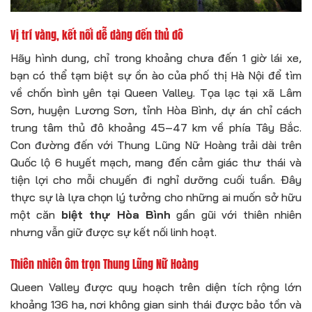
Vị trí vàng, kết nối dễ dàng đến thủ đô
Hãy hình dung, chỉ trong khoảng chưa đến 1 giờ lái xe,
bạn có thể tạm biệt sự ồn ào của phố thị Hà Nội để tìm
về chốn bình yên tại Queen Valley. Tọa lạc tại xã Lâm
Sơn, huyện Lương Sơn, tỉnh Hòa Bình, dự án chỉ cách
trung tâm thủ đô khoảng 45–47 km về phía Tây Bắc.
Con đường đến với Thung Lũng Nữ Hoàng trải dài trên
Quốc lộ 6 huyết mạch, mang đến cảm giác thư thái và
tiện lợi cho mỗi chuyến đi nghỉ dưỡng cuối tuần. Đây
thực sự là lựa chọn lý tưởng cho những ai muốn sở hữu
một căn
biệt thự Hòa Bình
gần gũi với thiên nhiên
nhưng vẫn giữ được sự kết nối linh hoạt.
Thiên nhiên ôm trọn Thung Lũng Nữ Hoàng
Queen Valley được quy hoạch trên diện tích rộng lớn
khoảng 136 ha, nơi không gian sinh thái được bảo tồn và