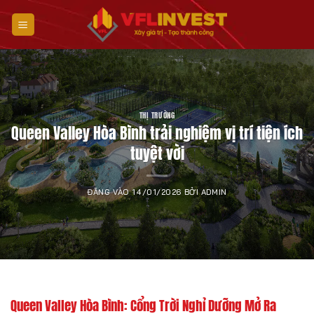
Bỏ
qua
nội
dung
THỊ TRƯỜNG
Queen Valley Hòa Bình trải nghiệm vị trí tiện ích
tuyệt vời
ĐĂNG VÀO
14/01/2026
BỞI
ADMIN
Queen Valley Hòa Bình: Cổng Trời Nghỉ Dưỡng Mở Ra