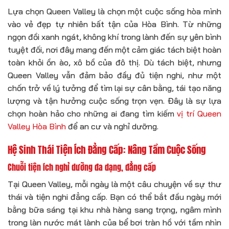
Lựa chọn Queen Valley là chọn một cuộc sống hòa mình
vào vẻ đẹp tự nhiên bất tận của Hòa Bình. Từ những
ngọn đồi xanh ngát, không khí trong lành đến sự yên bình
tuyệt đối, nơi đây mang đến một cảm giác tách biệt hoàn
toàn khỏi ồn ào, xô bồ của đô thị. Dù tách biệt, nhưng
Queen Valley vẫn đảm bảo đầy đủ tiện nghi, như một
chốn trở về lý tưởng để tìm lại sự cân bằng, tái tạo năng
lượng và tận hưởng cuộc sống trọn vẹn. Đây là sự lựa
chọn hoàn hảo cho những ai đang tìm kiếm
vị trí Queen
Valley Hòa Bình
để an cư và nghỉ dưỡng.
Hệ Sinh Thái Tiện Ích Đẳng Cấp: Nâng Tầm Cuộc Sống
Chuỗi tiện ích nghỉ dưỡng đa dạng, đẳng cấp
Tại Queen Valley, mỗi ngày là một câu chuyện về sự thư
thái và tiện nghi đẳng cấp. Bạn có thể bắt đầu ngày mới
bằng bữa sáng tại khu nhà hàng sang trọng, ngâm mình
trong làn nước mát lành của bể bơi tràn hồ với tầm nhìn