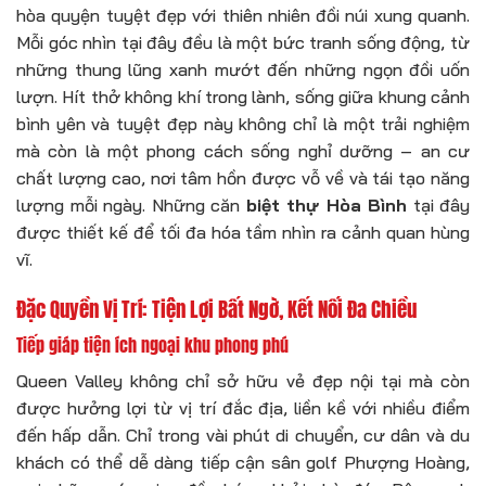
hòa quyện tuyệt đẹp với thiên nhiên đồi núi xung quanh.
Mỗi góc nhìn tại đây đều là một bức tranh sống động, từ
những thung lũng xanh mướt đến những ngọn đồi uốn
lượn. Hít thở không khí trong lành, sống giữa khung cảnh
bình yên và tuyệt đẹp này không chỉ là một trải nghiệm
mà còn là một phong cách sống nghỉ dưỡng – an cư
chất lượng cao, nơi tâm hồn được vỗ về và tái tạo năng
lượng mỗi ngày. Những căn
biệt thự Hòa Bình
tại đây
được thiết kế để tối đa hóa tầm nhìn ra cảnh quan hùng
vĩ.
Đặc Quyền Vị Trí: Tiện Lợi Bất Ngờ, Kết Nối Đa Chiều
Tiếp giáp tiện ích ngoại khu phong phú
Queen Valley không chỉ sở hữu vẻ đẹp nội tại mà còn
được hưởng lợi từ vị trí đắc địa, liền kề với nhiều điểm
đến hấp dẫn. Chỉ trong vài phút di chuyển, cư dân và du
khách có thể dễ dàng tiếp cận sân golf Phượng Hoàng,