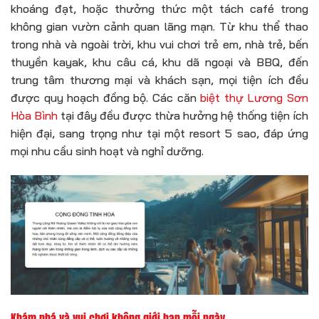
khoáng đạt, hoặc thưởng thức một tách café trong
không gian vườn cảnh quan lãng mạn. Từ khu thể thao
trong nhà và ngoài trời, khu vui chơi trẻ em, nhà trẻ, bến
thuyền kayak, khu câu cá, khu dã ngoại và BBQ, đến
trung tâm thương mại và khách sạn, mọi tiện ích đều
được quy hoạch đồng bộ. Các căn
biệt thự Lương Sơn
Hòa Bình
tại đây đều được thừa hưởng hệ thống tiện ích
hiện đại, sang trọng như tại một resort 5 sao, đáp ứng
mọi nhu cầu sinh hoạt và nghỉ dưỡng.
Khám phá và vui chơi không giới hạn mỗi ngày