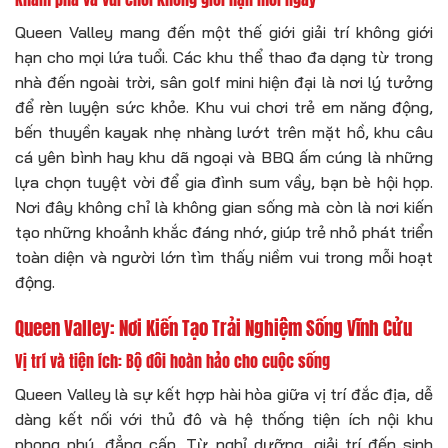
Queen Valley mang đến một thế giới giải trí không giới
hạn cho mọi lứa tuổi. Các khu thể thao đa dạng từ trong
nhà đến ngoài trời, sân golf mini hiện đại là nơi lý tưởng
để rèn luyện sức khỏe. Khu vui chơi trẻ em năng động,
bến thuyền kayak nhẹ nhàng lướt trên mặt hồ, khu câu
cá yên bình hay khu dã ngoại và BBQ ấm cúng là những
lựa chọn tuyệt vời để gia đình sum vầy, bạn bè hội họp.
Nơi đây không chỉ là không gian sống mà còn là nơi kiến
tạo những khoảnh khắc đáng nhớ, giúp trẻ nhỏ phát triển
toàn diện và người lớn tìm thấy niềm vui trong mỗi hoạt
động.
Queen Valley: Nơi Kiến Tạo Trải Nghiệm Sống Vĩnh Cửu
Vị trí và tiện ích: Bộ đôi hoàn hảo cho cuộc sống
Queen Valley là sự kết hợp hài hòa giữa vị trí đắc địa, dễ
dàng kết nối với thủ đô và hệ thống tiện ích nội khu
phong phú, đẳng cấp. Từ nghỉ dưỡng, giải trí đến sinh