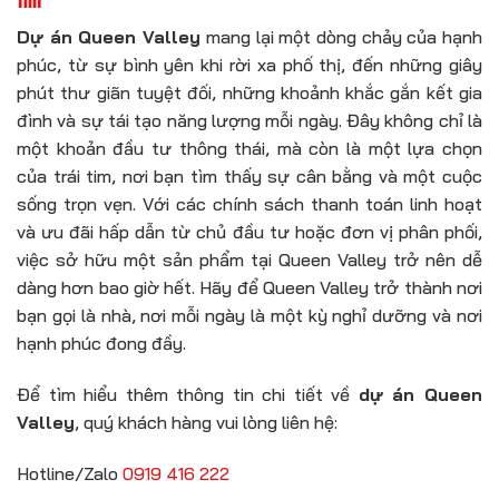
Dự án Queen Valley
mang lại một dòng chảy của hạnh
phúc, từ sự bình yên khi rời xa phố thị, đến những giây
phút thư giãn tuyệt đối, những khoảnh khắc gắn kết gia
đình và sự tái tạo năng lượng mỗi ngày. Đây không chỉ là
một khoản đầu tư thông thái, mà còn là một lựa chọn
của trái tim, nơi bạn tìm thấy sự cân bằng và một cuộc
sống trọn vẹn. Với các chính sách thanh toán linh hoạt
và ưu đãi hấp dẫn từ chủ đầu tư hoặc đơn vị phân phối,
việc sở hữu một sản phẩm tại Queen Valley trở nên dễ
dàng hơn bao giờ hết. Hãy để Queen Valley trở thành nơi
bạn gọi là nhà, nơi mỗi ngày là một kỳ nghỉ dưỡng và nơi
hạnh phúc đong đầy.
Để tìm hiểu thêm thông tin chi tiết về
dự án Queen
Valley
, quý khách hàng vui lòng liên hệ:
Hotline/Zalo
0919 416 222