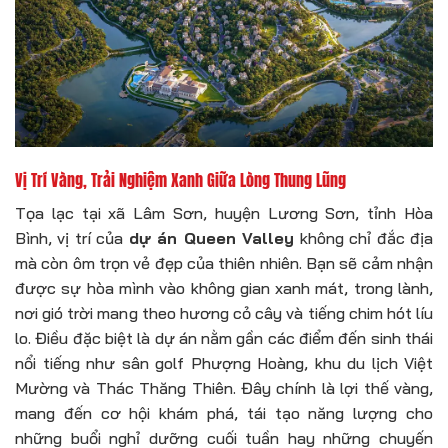
Vị Trí Vàng, Trải Nghiệm Xanh Giữa Lòng Thung Lũng
Tọa lạc tại xã Lâm Sơn, huyện Lương Sơn, tỉnh Hòa
Bình, vị trí của
dự án Queen Valley
không chỉ đắc địa
mà còn ôm trọn vẻ đẹp của thiên nhiên. Bạn sẽ cảm nhận
được sự hòa mình vào không gian xanh mát, trong lành,
nơi gió trời mang theo hương cỏ cây và tiếng chim hót líu
lo. Điều đặc biệt là dự án nằm gần các điểm đến sinh thái
nổi tiếng như sân golf Phượng Hoàng, khu du lịch Việt
Mường và Thác Thăng Thiên. Đây chính là lợi thế vàng,
mang đến cơ hội khám phá, tái tạo năng lượng cho
những buổi nghỉ dưỡng cuối tuần hay những chuyến