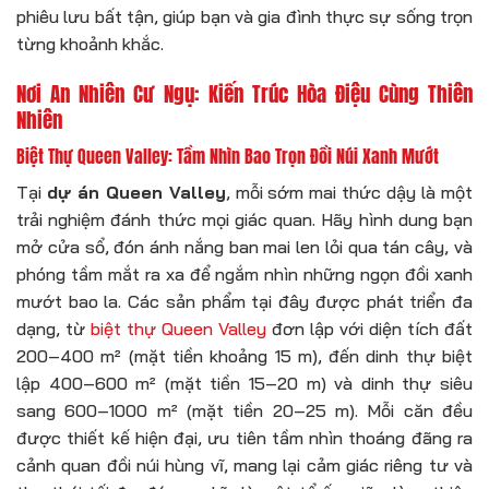
phiêu lưu bất tận, giúp bạn và gia đình thực sự sống trọn
từng khoảnh khắc.
Nơi An Nhiên Cư Ngụ: Kiến Trúc Hòa Điệu Cùng Thiên
Nhiên
Biệt Thự Queen Valley: Tầm Nhìn Bao Trọn Đồi Núi Xanh Mướt
Tại
dự án Queen Valley
, mỗi sớm mai thức dậy là một
trải nghiệm đánh thức mọi giác quan. Hãy hình dung bạn
mở cửa sổ, đón ánh nắng ban mai len lỏi qua tán cây, và
phóng tầm mắt ra xa để ngắm nhìn những ngọn đồi xanh
mướt bao la. Các sản phẩm tại đây được phát triển đa
dạng, từ
biệt thự Queen Valley
đơn lập với diện tích đất
200–400 m² (mặt tiền khoảng 15 m), đến dinh thự biệt
lập 400–600 m² (mặt tiền 15–20 m) và dinh thự siêu
sang 600–1000 m² (mặt tiền 20–25 m). Mỗi căn đều
được thiết kế hiện đại, ưu tiên tầm nhìn thoáng đãng ra
cảnh quan đồi núi hùng vĩ, mang lại cảm giác riêng tư và