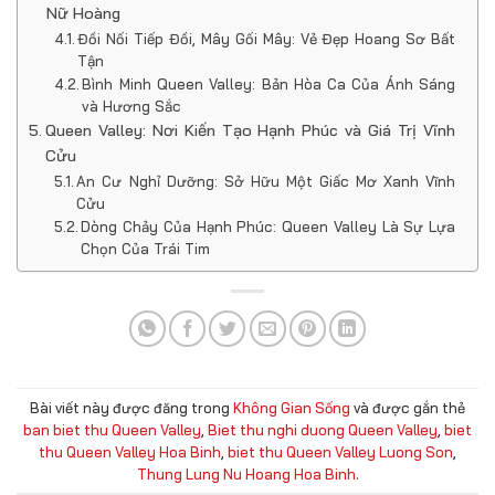
Nữ Hoàng
Đồi Nối Tiếp Đồi, Mây Gối Mây: Vẻ Đẹp Hoang Sơ Bất
Tận
Bình Minh Queen Valley: Bản Hòa Ca Của Ánh Sáng
và Hương Sắc
Queen Valley: Nơi Kiến Tạo Hạnh Phúc và Giá Trị Vĩnh
Cửu
An Cư Nghỉ Dưỡng: Sở Hữu Một Giấc Mơ Xanh Vĩnh
Cửu
Dòng Chảy Của Hạnh Phúc: Queen Valley Là Sự Lựa
Chọn Của Trái Tim
Bài viết này được đăng trong
Không Gian Sống
và được gắn thẻ
ban biet thu Queen Valley
,
Biet thu nghi duong Queen Valley
,
biet
thu Queen Valley Hoa Binh
,
biet thu Queen Valley Luong Son
,
Thung Lung Nu Hoang Hoa Binh
.