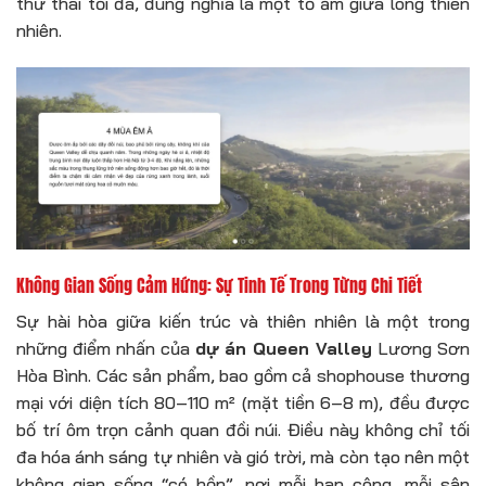
thư thái tối đa, đúng nghĩa là một tổ ấm giữa lòng thiên
nhiên.
Không Gian Sống Cảm Hứng: Sự Tinh Tế Trong Từng Chi Tiết
Sự hài hòa giữa kiến trúc và thiên nhiên là một trong
những điểm nhấn của
dự án Queen Valley
Lương Sơn
Hòa Bình. Các sản phẩm, bao gồm cả shophouse thương
mại với diện tích 80–110 m² (mặt tiền 6–8 m), đều được
bố trí ôm trọn cảnh quan đồi núi. Điều này không chỉ tối
đa hóa ánh sáng tự nhiên và gió trời, mà còn tạo nên một
không gian sống “có hồn”, nơi mỗi ban công, mỗi sân