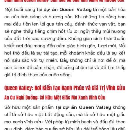
Một buổi sáng tại
dự án Queen Valley
là một bản hòa
ca của ánh sáng và hương sắc. Khi những tia nắng ban
mai đầu tiên len lỏi qua tán cây, đánh thức vạn vật, bạn
sẽ nghe thấy tiếng chim hót líu lo, ngửi thấy mùi hương
của đất trời sau sương đêm. Không gian sinh thái thuần
khiết nơi đây mang đến cảm giác bình yên, tươi mới. Mỗi
hơi thở đều là sự tái tạo, mỗi khoảnh khắc đều là sự kết
nối sâu sắc với tự nhiên. Đây không chỉ là nơi để ở, mà
còn là nơi để cảm nhận, để sống chậm lại và để tìm thấy
giá trị đích thực của cuộc sống.
Queen Valley: Nơi Kiến Tạo Hạnh Phúc và Giá Trị Vĩnh Cửu
An Cư Nghỉ Dưỡng: Sở Hữu Một Giấc Mơ Xanh Vĩnh Cửu
Sở hữu một sản phẩm tại
dự án Queen Valley
không
chỉ là sở hữu một bất động sản, mà là sở hữu một giấc
mơ xanh vĩnh cửu. Với pháp lý minh bạch và đầy đủ theo
quy định, đảm bảo quyền sở hữu lâu dài (sổ hồng lâu dài)