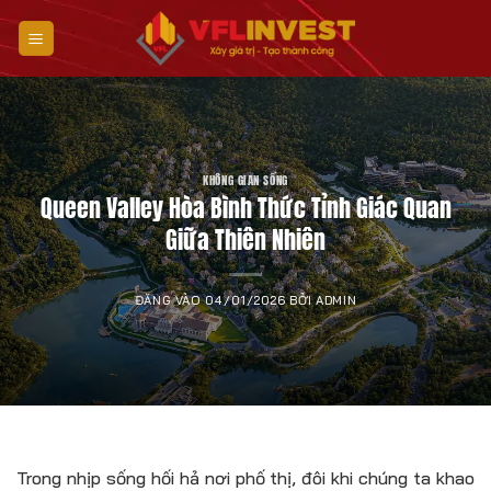
Bỏ
qua
nội
dung
KHÔNG GIAN SỐNG
Queen Valley Hòa Bình Thức Tỉnh Giác Quan
Giữa Thiên Nhiên
ĐĂNG VÀO
04/01/2026
BỞI
ADMIN
Trong nhịp sống hối hả nơi phố thị, đôi khi chúng ta khao