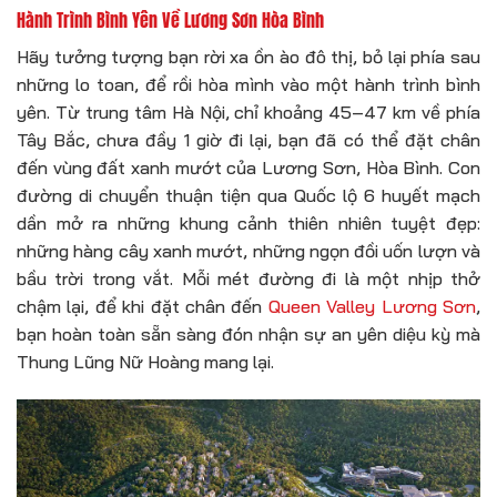
Hành Trình Bình Yên Về Lương Sơn Hòa Bình
Hãy tưởng tượng bạn rời xa ồn ào đô thị, bỏ lại phía sau
những lo toan, để rồi hòa mình vào một hành trình bình
yên. Từ trung tâm Hà Nội, chỉ khoảng 45–47 km về phía
Tây Bắc, chưa đầy 1 giờ đi lại, bạn đã có thể đặt chân
đến vùng đất xanh mướt của Lương Sơn, Hòa Bình. Con
đường di chuyển thuận tiện qua Quốc lộ 6 huyết mạch
dần mở ra những khung cảnh thiên nhiên tuyệt đẹp:
những hàng cây xanh mướt, những ngọn đồi uốn lượn và
bầu trời trong vắt. Mỗi mét đường đi là một nhịp thở
chậm lại, để khi đặt chân đến
Queen Valley Lương Sơn
,
bạn hoàn toàn sẵn sàng đón nhận sự an yên diệu kỳ mà
Thung Lũng Nữ Hoàng mang lại.