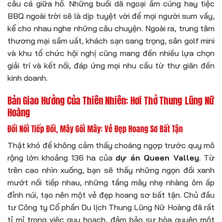
câu cá giữa hồ. Những buổi dã ngoại ấm cúng hay tiệc
BBQ ngoài trời sẽ là dịp tuyệt vời để mọi người sum vầy,
kể cho nhau nghe những câu chuyện. Ngoài ra, trung tâm
thương mại sầm uất, khách sạn sang trọng, sân golf mini
và khu tổ chức hội nghị cũng mang đến nhiều lựa chọn
giải trí và kết nối, đáp ứng mọi nhu cầu từ thư giãn đến
kinh doanh.
Bản Giao Hưởng Của Thiên Nhiên: Hơi Thở Thung Lũng Nữ
Hoàng
Đồi Nối Tiếp Đồi, Mây Gối Mây: Vẻ Đẹp Hoang Sơ Bất Tận
Thật khó để không cảm thấy choáng ngợp trước quy mô
rộng lớn khoảng 136 ha của
dự án Queen Valley
. Từ
trên cao nhìn xuống, bạn sẽ thấy những ngọn đồi xanh
mướt nối tiếp nhau, những tầng mây nhẹ nhàng ôm ấp
đỉnh núi, tạo nên một vẻ đẹp hoang sơ bất tận. Chủ đầu
tư Công ty Cổ phần Du lịch Thung Lũng Nữ Hoàng đã rất
tỉ mỉ trong việc quy hoạch, đảm bảo sự hòa quyện một