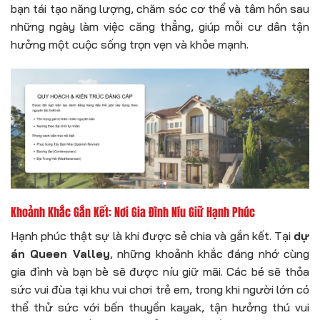
bạn tái tạo năng lượng, chăm sóc cơ thể và tâm hồn sau
những ngày làm việc căng thẳng, giúp mỗi cư dân tận
hưởng một cuộc sống trọn vẹn và khỏe mạnh.
Khoảnh Khắc Gắn Kết: Nơi Gia Đình Níu Giữ Hạnh Phúc
Hạnh phúc thật sự là khi được sẻ chia và gắn kết. Tại
dự
án Queen Valley
, những khoảnh khắc đáng nhớ cùng
gia đình và bạn bè sẽ được níu giữ mãi. Các bé sẽ thỏa
sức vui đùa tại khu vui chơi trẻ em, trong khi người lớn có
thể thử sức với bến thuyền kayak, tận hưởng thú vui