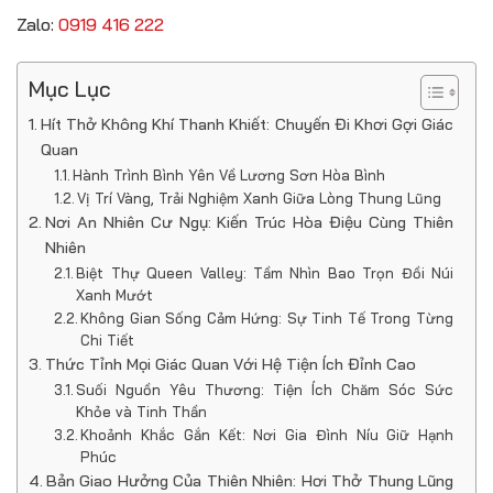
Zalo:
0919 416 222
Mục Lục
Hít Thở Không Khí Thanh Khiết: Chuyến Đi Khơi Gợi Giác
Quan
Hành Trình Bình Yên Về Lương Sơn Hòa Bình
Vị Trí Vàng, Trải Nghiệm Xanh Giữa Lòng Thung Lũng
Nơi An Nhiên Cư Ngụ: Kiến Trúc Hòa Điệu Cùng Thiên
Nhiên
Biệt Thự Queen Valley: Tầm Nhìn Bao Trọn Đồi Núi
Xanh Mướt
Không Gian Sống Cảm Hứng: Sự Tinh Tế Trong Từng
Chi Tiết
Thức Tỉnh Mọi Giác Quan Với Hệ Tiện Ích Đỉnh Cao
Suối Nguồn Yêu Thương: Tiện Ích Chăm Sóc Sức
Khỏe và Tinh Thần
Khoảnh Khắc Gắn Kết: Nơi Gia Đình Níu Giữ Hạnh
Phúc
Bản Giao Hưởng Của Thiên Nhiên: Hơi Thở Thung Lũng