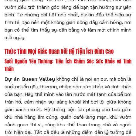
vườn đều trở thành góc riêng để bạn tận hưởng sự yên
bình. Từ những chi tiết nhỏ nhất, dự án đều thể hiện sự
tinh tế, tạo nên một không gian sống đầy cảm hứng, nơi
bạn có thể tìm thấy sự cân bằng và làm mới chính mình
mỗi ngày.
Thức Tỉnh Mọi Giác Quan Với Hệ Tiện Ích Đỉnh Cao
Suối Nguồn Yêu Thương: Tiện Ích Chăm Sóc Sức Khỏe và Tinh
Thần
Dự án Queen Valley
không chỉ là nơi an cư, mà còn là
suối nguồn yêu thương, chăm sóc sức khỏe và tinh thần
của bạn. Hãy thả mình vào làn nước mát lạnh của bể bơi
tràn hồ, cảm nhận sự sảng khoái khi bơi lội giữa không
gian xanh mướt. Hệ thống tiện ích phong phú bao gồm
khu nhà hàng ấm cúng, quán café lãng mạn, khu vườn
cảnh quan thi vị, cùng khu thể thao trong nhà và ngoài
trời hiện đại. Tất cả đều là những điểm đến lý tưởng để