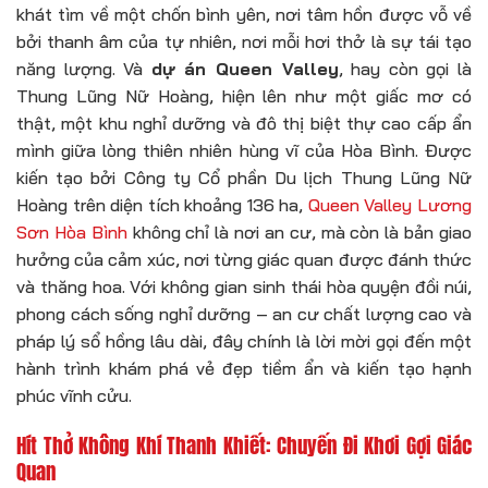
khát tìm về một chốn bình yên, nơi tâm hồn được vỗ về
bởi thanh âm của tự nhiên, nơi mỗi hơi thở là sự tái tạo
năng lượng. Và
dự án Queen Valley
, hay còn gọi là
Thung Lũng Nữ Hoàng, hiện lên như một giấc mơ có
thật, một khu nghỉ dưỡng và đô thị biệt thự cao cấp ẩn
mình giữa lòng thiên nhiên hùng vĩ của Hòa Bình. Được
kiến tạo bởi Công ty Cổ phần Du lịch Thung Lũng Nữ
Hoàng trên diện tích khoảng 136 ha,
Queen Valley Lương
Sơn Hòa Bình
không chỉ là nơi an cư, mà còn là bản giao
hưởng của cảm xúc, nơi từng giác quan được đánh thức
và thăng hoa. Với không gian sinh thái hòa quyện đồi núi,
phong cách sống nghỉ dưỡng – an cư chất lượng cao và
pháp lý sổ hồng lâu dài, đây chính là lời mời gọi đến một
hành trình khám phá vẻ đẹp tiềm ẩn và kiến tạo hạnh
phúc vĩnh cửu.
Hít Thở Không Khí Thanh Khiết: Chuyến Đi Khơi Gợi Giác
Quan