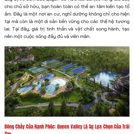
cho chủ sở hữu, bạn hoàn toàn có thể an tâm kiến tạo tổ
ấm. Đây là một nơi an cư, nghỉ dưỡng không chỉ cho hiện
tại mà còn là một di sản bền vững cho các thế hệ tương
lai. Tại đây, giá trị tinh thần và vật chất song hành, tạo
nên một cuộc sống đầy đủ và viên mãn.
Dòng Chảy Của Hạnh Phúc: Queen Valley Là Sự Lựa Chọn Của Trái
Tim