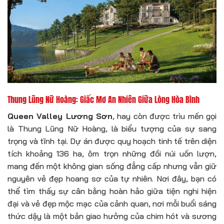
Thung Lũng Nữ Hoàng: Giấc Mơ An Nhiên Giữa Lòng Hòa Bình
Queen Valley Lương Sơn
, hay còn được trìu mến gọi
là Thung Lũng Nữ Hoàng, là biểu tượng của sự sang
trọng và tĩnh tại. Dự án được quy hoạch tinh tế trên diện
tích khoảng 136 ha, ôm trọn những đồi núi uốn lượn,
mang đến một không gian sống đẳng cấp nhưng vẫn giữ
nguyên vẻ đẹp hoang sơ của tự nhiên. Nơi đây, bạn có
thể tìm thấy sự cân bằng hoàn hảo giữa tiện nghi hiện
đại và vẻ đẹp mộc mạc của cảnh quan, nơi mỗi buổi sáng
thức dậy là một bản giao hưởng của chim hót và sương