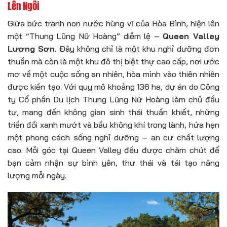
Lên Ngôi
Giữa bức tranh non nước hùng vĩ của Hòa Bình, hiện lên
một “Thung Lũng Nữ Hoàng” diễm lệ –
Queen Valley
Lương Sơn
. Đây không chỉ là một khu nghỉ dưỡng đơn
thuần mà còn là một khu đô thị biệt thự cao cấp, nơi ước
mơ về một cuộc sống an nhiên, hòa mình vào thiên nhiên
được kiến tạo. Với quy mô khoảng 136 ha, dự án do Công
ty Cổ phần Du lịch Thung Lũng Nữ Hoàng làm chủ đầu
tư, mang đến không gian sinh thái thuần khiết, những
triền đồi xanh mướt và bầu không khí trong lành, hứa hẹn
một phong cách sống nghỉ dưỡng – an cư chất lượng
cao. Mỗi góc tại Queen Valley đều được chăm chút để
bạn cảm nhận sự bình yên, thư thái và tái tạo năng
lượng mỗi ngày.