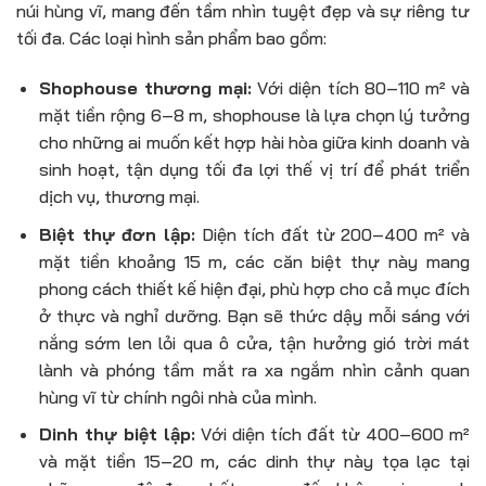
núi hùng vĩ, mang đến tầm nhìn tuyệt đẹp và sự riêng tư
tối đa. Các loại hình sản phẩm bao gồm:
Shophouse thương mại:
Với diện tích 80–110 m² và
mặt tiền rộng 6–8 m, shophouse là lựa chọn lý tưởng
cho những ai muốn kết hợp hài hòa giữa kinh doanh và
sinh hoạt, tận dụng tối đa lợi thế vị trí để phát triển
dịch vụ, thương mại.
Biệt thự đơn lập:
Diện tích đất từ 200–400 m² và
mặt tiền khoảng 15 m, các căn biệt thự này mang
phong cách thiết kế hiện đại, phù hợp cho cả mục đích
ở thực và nghỉ dưỡng. Bạn sẽ thức dậy mỗi sáng với
nắng sớm len lỏi qua ô cửa, tận hưởng gió trời mát
lành và phóng tầm mắt ra xa ngắm nhìn cảnh quan
hùng vĩ từ chính ngôi nhà của mình.
Dinh thự biệt lập:
Với diện tích đất từ 400–600 m²
và mặt tiền 15–20 m, các dinh thự này tọa lạc tại