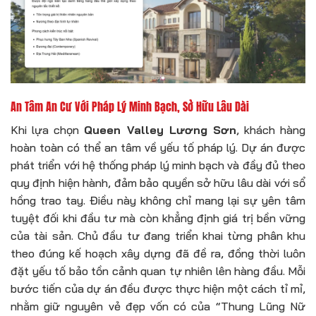
An Tâm An Cư Với Pháp Lý Minh Bạch, Sở Hữu Lâu Dài
Khi lựa chọn
Queen Valley Lương Sơn
, khách hàng
hoàn toàn có thể an tâm về yếu tố pháp lý. Dự án được
phát triển với hệ thống pháp lý minh bạch và đầy đủ theo
quy định hiện hành, đảm bảo quyền sở hữu lâu dài với sổ
hồng trao tay. Điều này không chỉ mang lại sự yên tâm
tuyệt đối khi đầu tư mà còn khẳng định giá trị bền vững
của tài sản. Chủ đầu tư đang triển khai từng phân khu
theo đúng kế hoạch xây dựng đã đề ra, đồng thời luôn
đặt yếu tố bảo tồn cảnh quan tự nhiên lên hàng đầu. Mỗi
bước tiến của dự án đều được thực hiện một cách tỉ mỉ,
nhằm giữ nguyên vẻ đẹp vốn có của “Thung Lũng Nữ