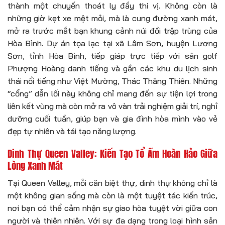
thành một chuyến thoát ly đầy thi vị. Không còn là
những giờ kẹt xe mệt mỏi, mà là cung đường xanh mát,
mở ra trước mắt bạn khung cảnh núi đồi trập trùng của
Hòa Bình. Dự án tọa lạc tại xã Lâm Sơn, huyện Lương
Sơn, tỉnh Hòa Bình, tiếp giáp trực tiếp với sân golf
Phượng Hoàng danh tiếng và gần các khu du lịch sinh
thái nổi tiếng như Việt Mường, Thác Thăng Thiên. Những
“cổng” dẫn lối này không chỉ mang đến sự tiện lợi trong
liên kết vùng mà còn mở ra vô vàn trải nghiệm giải trí, nghỉ
dưỡng cuối tuần, giúp bạn và gia đình hòa mình vào vẻ
đẹp tự nhiên và tái tạo năng lượng.
Dinh Thự Queen Valley: Kiến Tạo Tổ Ấm Hoàn Hảo Giữa
Lòng Xanh Mát
Tại Queen Valley, mỗi căn biệt thự, dinh thự không chỉ là
một không gian sống mà còn là một tuyệt tác kiến trúc,
nơi bạn có thể cảm nhận sự giao hòa tuyệt vời giữa con
người và thiên nhiên. Với sự đa dạng trong loại hình sản