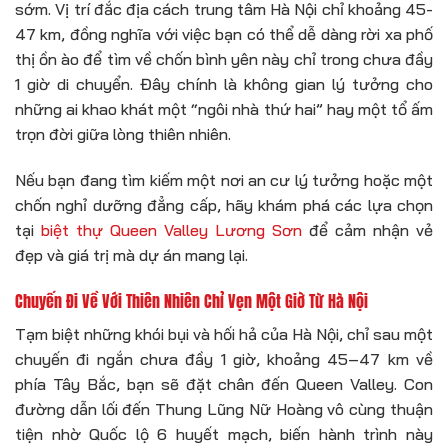
sớm. Vị trí đắc địa cách trung tâm Hà Nội chỉ khoảng 45-
47 km, đồng nghĩa với việc bạn có thể dễ dàng rời xa phố
thị ồn ào để tìm về chốn bình yên này chỉ trong chưa đầy
1 giờ di chuyển. Đây chính là không gian lý tưởng cho
những ai khao khát một “ngôi nhà thứ hai” hay một tổ ấm
trọn đời giữa lòng thiên nhiên.
Nếu bạn đang tìm kiếm một nơi an cư lý tưởng hoặc một
chốn nghỉ dưỡng đẳng cấp, hãy khám phá các lựa chọn
tại
biệt thự Queen Valley Lương Sơn
để cảm nhận vẻ
đẹp và giá trị mà dự án mang lại.
Chuyến Đi Về Với Thiên Nhiên Chỉ Vẹn Một Giờ Từ Hà Nội
Tạm biệt những khói bụi và hối hả của Hà Nội, chỉ sau một
chuyến đi ngắn chưa đầy 1 giờ, khoảng 45–47 km về
phía Tây Bắc, bạn sẽ đặt chân đến Queen Valley. Con
đường dẫn lối đến Thung Lũng Nữ Hoàng vô cùng thuận
tiện nhờ Quốc lộ 6 huyết mạch, biến hành trình này