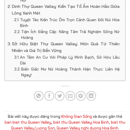
Dinh Thự Queen Valley: Kiến Tạo Tổ Ấm Hoàn Hảo Giữa
Lòng Xanh Mát
Tuyệt Tác Kiến Trúc Ôm Trọn Cảnh Quan Đồi Núi Hòa
Bình
Tiện Ích Đẳng Cấp: Nâng Tầm Trải Nghiệm Sống Nữ
Hoàng
Sở Hữu Biệt Thự Queen Valley: Món Quà Từ Thiên
Nhiên và Giá Trị Bền Vững
An Tâm An Cư Với Pháp Lý Minh Bạch, Sở Hữu Lâu
Dài
Biến Giấc Mơ Nữ Hoàng Thành Hiện Thực: Liên Hệ
Ngay!
Bài viết này được đăng trong
Không Gian Sống
và được gắn thẻ
ban biet thu Queen Valley
,
biet thu Queen Valley Hoa Binh
,
biet thu
Queen Valley Luong Son
,
Queen Valley nghi duong Hoa Binh
.