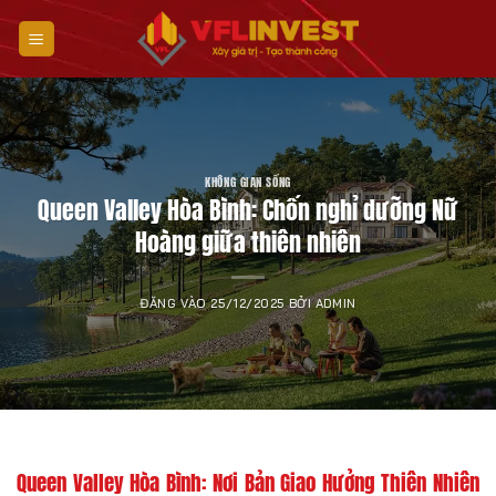
Bỏ
qua
nội
dung
KHÔNG GIAN SỐNG
Queen Valley Hòa Bình: Chốn nghỉ dưỡng Nữ
Hoàng giữa thiên nhiên
ĐĂNG VÀO
25/12/2025
BỞI
ADMIN
Queen Valley Hòa Bình: Nơi Bản Giao Hưởng Thiên Nhiên