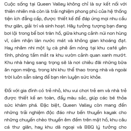
Cuộc sống tại Queen Valley không chỉ là sự kết nối với
thiên nhiên mà còn là trải nghiệm phong phú của hệ thống
tiện ích đẳng cấp, được thiết kế để đáp ứng mọi nhu cầu
thư giãn, giải trí và sinh hoạt. Hãy tưởng tượng bạn đang
bơi lội trong bể bơi tràn hồ, giữa khung cảnh núi non hùng
vĩ, cảm nhận làn nước mát và không gian khoáng đạt.
Hay nhâm nhi một ly cà phê ấm nóng tại khu café yên
tĩnh, phóng tầm mắt ra khu vườn cảnh quan xanh mướt.
Khu nhà hàng sang trọng sẽ là nơi chiêu đãi những bữa
ăn ngon miệng, trong khi khu thể thao trong nhà và ngoài
trời luôn sẵn sàng để bạn rèn luyện sức khỏe.
Đối với gia đình có trẻ nhỏ, khu vui chơi trẻ em và nhà trẻ
được thiết kế an toàn, đầy màu sắc, giúp các bé thỏa
sức khám phá. Đặc biệt, Queen Valley còn mang đến
những trải nghiệm độc đáo như bến thuyền kayak cho
những chuyến chèo thuyền êm đềm trên mặt hồ, khu câu
cá thư giãn, hay khu dã ngoại và BBQ lý tưởng cho