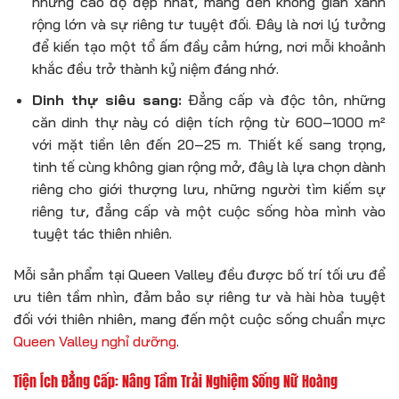
những cao độ đẹp nhất, mang đến không gian xanh
rộng lớn và sự riêng tư tuyệt đối. Đây là nơi lý tưởng
để kiến tạo một tổ ấm đầy cảm hứng, nơi mỗi khoảnh
khắc đều trở thành kỷ niệm đáng nhớ.
Dinh thự siêu sang:
Đẳng cấp và độc tôn, những
căn dinh thự này có diện tích rộng từ 600–1000 m²
với mặt tiền lên đến 20–25 m. Thiết kế sang trọng,
tinh tế cùng không gian rộng mở, đây là lựa chọn dành
riêng cho giới thượng lưu, những người tìm kiếm sự
riêng tư, đẳng cấp và một cuộc sống hòa mình vào
tuyệt tác thiên nhiên.
Mỗi sản phẩm tại Queen Valley đều được bố trí tối ưu để
ưu tiên tầm nhìn, đảm bảo sự riêng tư và hài hòa tuyệt
đối với thiên nhiên, mang đến một cuộc sống chuẩn mực
Queen Valley nghỉ dưỡng
.
Tiện Ích Đẳng Cấp: Nâng Tầm Trải Nghiệm Sống Nữ Hoàng