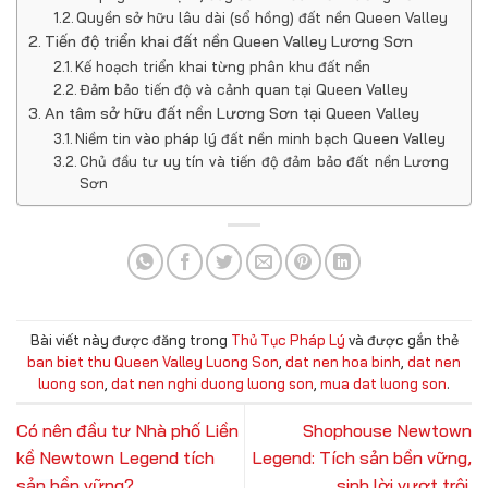
Quyền sở hữu lâu dài (sổ hồng) đất nền Queen Valley
Tiến độ triển khai đất nền Queen Valley Lương Sơn
Kế hoạch triển khai từng phân khu đất nền
Đảm bảo tiến độ và cảnh quan tại Queen Valley
An tâm sở hữu đất nền Lương Sơn tại Queen Valley
Niềm tin vào pháp lý đất nền minh bạch Queen Valley
Chủ đầu tư uy tín và tiến độ đảm bảo đất nền Lương
Sơn
Bài viết này được đăng trong
Thủ Tục Pháp Lý
và được gắn thẻ
ban biet thu Queen Valley Luong Son
,
dat nen hoa binh
,
dat nen
luong son
,
dat nen nghi duong luong son
,
mua dat luong son
.
Có nên đầu tư Nhà phố Liền
Shophouse Newtown
kề Newtown Legend tích
Legend: Tích sản bền vững,
sản bền vững?
sinh lời vượt trội.