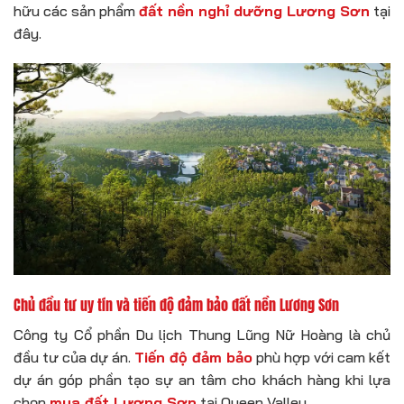
hữu các sản phẩm
đất nền nghỉ dưỡng Lương Sơn
tại
đây.
Chủ đầu tư uy tín và tiến độ đảm bảo đất nền Lương Sơn
Công ty Cổ phần Du lịch Thung Lũng Nữ Hoàng là chủ
đầu tư của dự án.
Tiến độ đảm bảo
phù hợp với cam kết
dự án góp phần tạo sự an tâm cho khách hàng khi lựa
chọn
mua đất Lương Sơn
tại Queen Valley.