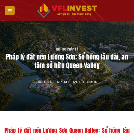
Bỏ
qua
nội
dung
THỦ TỤC PHÁP LÝ
Pháp lý đất nền Lương Sơn: Sổ hồng lâu dài, an
tâm sở hữu Queen Valley
ĐĂNG VÀO
03/04/2026
BỞI
ADMIN
Pháp lý đất nền Lương Sơn Queen Valley: Sổ hồng lâu