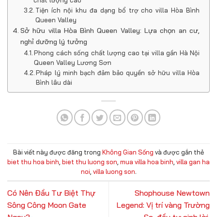
chất lượng cao
Tiện ích nội khu đa dạng bổ trợ cho villa Hòa Bình
Queen Valley
Sở hữu villa Hòa Bình Queen Valley: Lựa chọn an cư,
nghỉ dưỡng lý tưởng
Phong cách sống chất lượng cao tại villa gần Hà Nội
Queen Valley Lương Sơn
Pháp lý minh bạch đảm bảo quyền sở hữu villa Hòa
Bình lâu dài
Bài viết này được đăng trong
Không Gian Sống
và được gắn thẻ
biet thu hoa binh
,
biet thu luong son
,
mua villa hoa binh
,
villa gan ha
noi
,
villa luong son
.
Có Nên Đầu Tư Biệt Thự
Shophouse Newtown
Sông Công Moon Gate
Legend: Vị trí vàng Trường
Ngay?
Sa, đầu tư sinh lời.