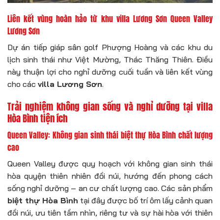
Liên kết vùng hoàn hảo từ khu
villa Lương Sơn
Queen Valley
Lương Sơn
Dự án tiếp giáp sân golf Phượng Hoàng và các khu du
lịch sinh thái như Việt Mường, Thác Thăng Thiên. Điều
này thuận lợi cho nghỉ dưỡng cuối tuần và liên kết vùng
cho các
villa Lương Sơn
.
Trải nghiệm không gian sống và nghỉ dưỡng tại villa
Hòa Bình tiện ích
Queen Valley: Không gian sinh thái
biệt thự Hòa Bình
chất lượng
cao
Queen Valley được quy hoạch với không gian sinh thái
hòa quyện thiên nhiên đồi núi, hướng đến phong cách
sống nghỉ dưỡng – an cư chất lượng cao. Các sản phẩm
biệt thự Hòa Bình
tại đây được bố trí ôm lấy cảnh quan
đồi núi, ưu tiên tầm nhìn, riêng tư và sự hài hòa với thiên