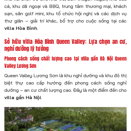
cá, khu dã ngoại và BBQ, trung tâm thương mại, khách
sạn, sân golf mini, khu tổ chức hội nghị và các dịch vụ
thư giãn – giải trí khác, bổ trợ cho cuộc sống tại các
villa Hòa Bình
.
Sở hữu villa Hòa Bình Queen Valley: Lựa chọn an cư,
nghỉ dưỡng lý tưởng
Phong cách sống chất lượng cao tại
villa gần Hà Nội
Queen
Valley Lương Sơn
Queen Valley Lương Sơn là khu nghỉ dưỡng và khu đô thị
biệt thự cao cấp hướng đến phong cách sống nghỉ
dưỡng – an cư chất lượng cao. Đây là một điểm đến cho
villa gần Hà Nội
.