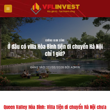
Bỏ
qua
nội
dung
KHÔNG GIAN SỐNG
Ở đâu có villa Hòa Bình tiện di chuyển Hà Nội
chỉ 1 giờ?
ĐĂNG VÀO
07/02/2026
BỞI
ADMIN
Queen Valley Hòa Bình: Villa tiện di chuyển Hà Nội chưa