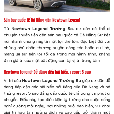
Sân bay quốc tế Đà Nẵng gần Newtown Legend
Từ
Newtown Legend Trường Sa
, cư dân có thể di
chuyển thuận tiện đến sân bay quốc tế Đà Nẵng. Sự kết
nối nhanh chóng này là một lợi thế lớn, đặc biệt đối với
những chủ nhân thường xuyên công tác hoặc du lịch,
mang lại sự tiện lợi tối đa trong mọi hành trình, khẳng
định giá trị của một bất động sản tại vị trí trung tâm.
Newtown Legend: Dễ dàng đến bãi biển, resort 5 sao
Vị trí của
Newtown Legend Trường Sa
giúp cư dân dễ
dàng tiếp cận các bãi biển nổi tiếng của Đà Nẵng và hệ
thống resort 5 sao đẳng cấp quốc tế chỉ trong vài phút di
chuyển. Điều này tạo điều kiện lý tưởng cho cuộc sống
nghỉ dưỡng mỗi ngày, nơi những buổi dạo biển, vui chơi
giải trí hay tận hưởng dịch vụ cao cấp trở thành một