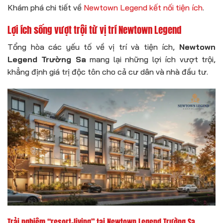
Khám phá chi tiết về
Newtown Legend kết nối tiện ích
.
Lợi ích sống vượt trội từ vị trí Newtown Legend
Tổng hòa các yếu tố về vị trí và tiện ích,
Newtown
Legend Trường Sa
mang lại những lợi ích vượt trội,
khẳng định giá trị độc tôn cho cả cư dân và nhà đầu tư.
Trải nghiệm “resort-living” tại Newtown Legend Trường Sa