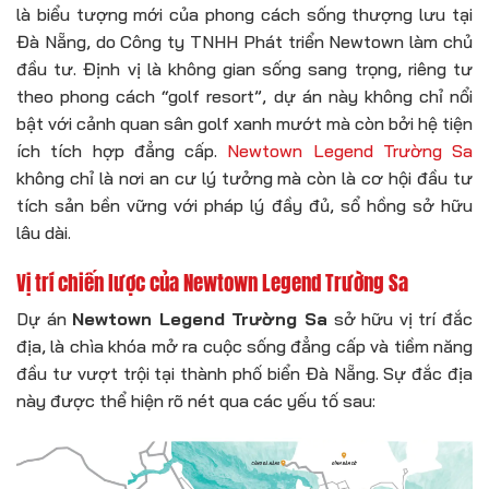
là biểu tượng mới của phong cách sống thượng lưu tại
Đà Nẵng, do Công ty TNHH Phát triển Newtown làm chủ
đầu tư. Định vị là không gian sống sang trọng, riêng tư
theo phong cách “golf resort”, dự án này không chỉ nổi
bật với cảnh quan sân golf xanh mướt mà còn bởi hệ tiện
ích tích hợp đẳng cấp.
Newtown Legend Trường Sa
không chỉ là nơi an cư lý tưởng mà còn là cơ hội đầu tư
tích sản bền vững với pháp lý đầy đủ, sổ hồng sở hữu
lâu dài.
Vị trí chiến lược của Newtown Legend Trường Sa
Dự án
Newtown Legend Trường Sa
sở hữu vị trí đắc
địa, là chìa khóa mở ra cuộc sống đẳng cấp và tiềm năng
đầu tư vượt trội tại thành phố biển Đà Nẵng. Sự đắc địa
này được thể hiện rõ nét qua các yếu tố sau: