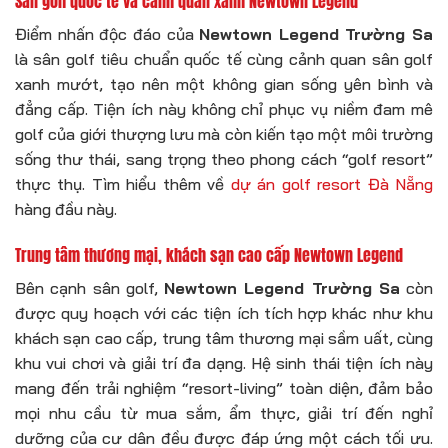
Sân golf quốc tế và cảnh quan xanh Newtown Legend
Điểm nhấn độc đáo của
Newtown Legend Trường Sa
là sân golf tiêu chuẩn quốc tế cùng cảnh quan sân golf
xanh mướt, tạo nên một không gian sống yên bình và
đẳng cấp. Tiện ích này không chỉ phục vụ niềm đam mê
golf của giới thượng lưu mà còn kiến tạo một môi trường
sống thư thái, sang trọng theo phong cách “golf resort”
thực thụ. Tìm hiểu thêm về
dự án golf resort Đà Nẵng
hàng đầu này.
Trung tâm thương mại, khách sạn cao cấp Newtown Legend
Bên cạnh sân golf,
Newtown Legend Trường Sa
còn
được quy hoạch với các tiện ích tích hợp khác như khu
khách sạn cao cấp, trung tâm thương mại sầm uất, cùng
khu vui chơi và giải trí đa dạng. Hệ sinh thái tiện ích này
mang đến trải nghiệm “resort-living” toàn diện, đảm bảo
mọi nhu cầu từ mua sắm, ẩm thực, giải trí đến nghỉ
dưỡng của cư dân đều được đáp ứng một cách tối ưu.