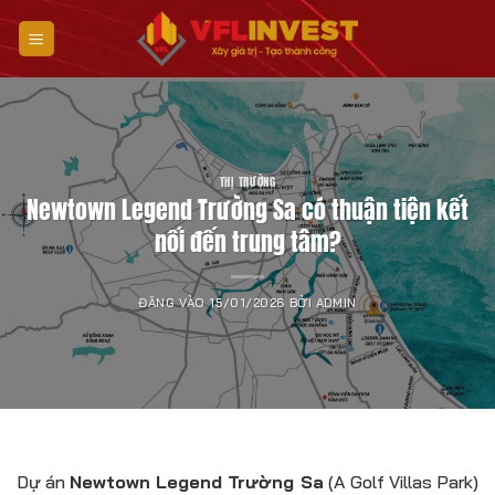
Bỏ
qua
nội
dung
THỊ TRƯỜNG
Newtown Legend Trường Sa có thuận tiện kết
nối đến trung tâm?
ĐĂNG VÀO
15/01/2026
BỞI
ADMIN
Dự án
Newtown Legend Trường Sa
(A Golf Villas Park)