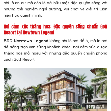
chỉ là an cư mà còn là sở hữu một đặc quyền sống với
những trải nghiệm nghỉ dưỡng, vui chơi và giải trí luôn
hiện hữu quanh mình.
Nơi cảm xúc thăng hoa: Đặc quyền sống chuẩn Golf
Resort tại Newtown Legend
BRG Newtown Legend
không chỉ là nơi để ở, mà là nơi
để sống trọn vẹn từng khoảnh khắc, nơi cảm xúc được
thăng hoa mỗi ngày với những đặc quyền chuẩn phong
cách Golf Resort.