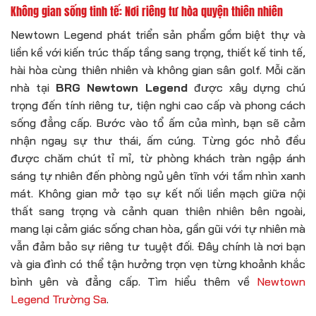
Không gian sống tinh tế: Nơi riêng tư hòa quyện thiên nhiên
Newtown Legend phát triển sản phẩm gồm biệt thự và
liền kề với kiến trúc thấp tầng sang trọng, thiết kế tinh tế,
hài hòa cùng thiên nhiên và không gian sân golf. Mỗi căn
nhà tại
BRG Newtown Legend
được xây dựng chú
trọng đến tính riêng tư, tiện nghi cao cấp và phong cách
sống đẳng cấp. Bước vào tổ ấm của mình, bạn sẽ cảm
nhận ngay sự thư thái, ấm cúng. Từng góc nhỏ đều
được chăm chút tỉ mỉ, từ phòng khách tràn ngập ánh
sáng tự nhiên đến phòng ngủ yên tĩnh với tầm nhìn xanh
mát. Không gian mở tạo sự kết nối liền mạch giữa nội
thất sang trọng và cảnh quan thiên nhiên bên ngoài,
mang lại cảm giác sống chan hòa, gần gũi với tự nhiên mà
vẫn đảm bảo sự riêng tư tuyệt đối. Đây chính là nơi bạn
và gia đình có thể tận hưởng trọn vẹn từng khoảnh khắc
bình yên và đẳng cấp. Tìm hiểu thêm về
Newtown
Legend Trường Sa
.