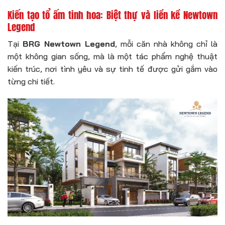
Kiến tạo tổ ấm tinh hoa: Biệt thự và liền kề Newtown
Legend
Tại
BRG Newtown Legend
, mỗi căn nhà không chỉ là
một không gian sống, mà là một tác phẩm nghệ thuật
kiến trúc, nơi tình yêu và sự tinh tế được gửi gắm vào
từng chi tiết.