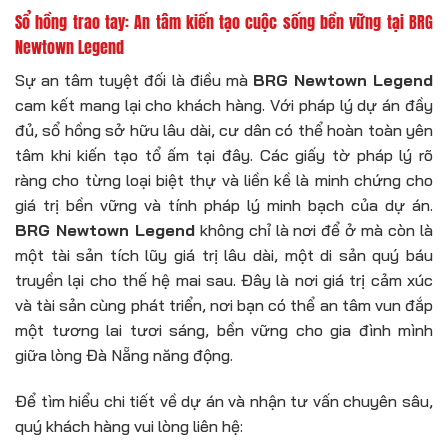
Sổ hồng trao tay: An tâm kiến tạo cuộc sống bền vững tại BRG
Newtown Legend
Sự an tâm tuyệt đối là điều mà
BRG Newtown Legend
cam kết mang lại cho khách hàng. Với pháp lý dự án đầy
đủ, sổ hồng sở hữu lâu dài, cư dân có thể hoàn toàn yên
tâm khi kiến tạo tổ ấm tại đây. Các giấy tờ pháp lý rõ
ràng cho từng loại biệt thự và liền kề là minh chứng cho
giá trị bền vững và tính pháp lý minh bạch của dự án.
BRG Newtown Legend
không chỉ là nơi để ở mà còn là
một tài sản tích lũy giá trị lâu dài, một di sản quý báu
truyền lại cho thế hệ mai sau. Đây là nơi giá trị cảm xúc
và tài sản cùng phát triển, nơi bạn có thể an tâm vun đắp
một tương lai tươi sáng, bền vững cho gia đình mình
giữa lòng Đà Nẵng năng động.
Để tìm hiểu chi tiết về dự án và nhận tư vấn chuyên sâu,
quý khách hàng vui lòng liên hệ: