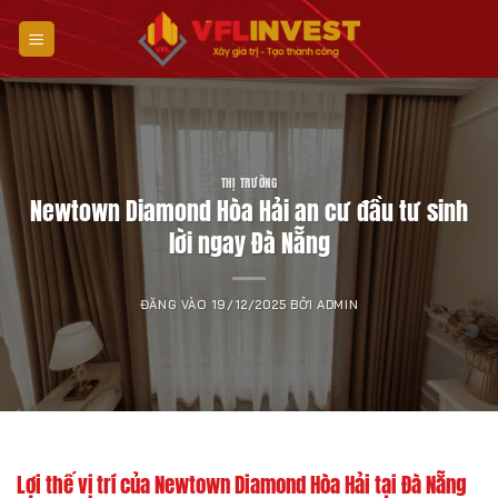
Bỏ
qua
nội
dung
THỊ TRƯỜNG
Newtown Diamond Hòa Hải an cư đầu tư sinh
lời ngay Đà Nẵng
ĐĂNG VÀO
19/12/2025
BỞI
ADMIN
Lợi thế vị trí của Newtown Diamond Hòa Hải tại Đà Nẵng