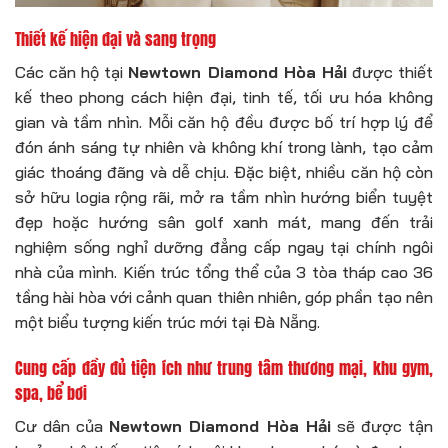
Thiết kế hiện đại và sang trọng
Các căn hộ tại
Newtown Diamond Hòa Hải
được thiết
kế theo phong cách hiện đại, tinh tế, tối ưu hóa không
gian và tầm nhìn. Mỗi căn hộ đều được bố trí hợp lý để
đón ánh sáng tự nhiên và không khí trong lành, tạo cảm
giác thoáng đãng và dễ chịu. Đặc biệt, nhiều căn hộ còn
sở hữu logia rộng rãi, mở ra tầm nhìn hướng biển tuyệt
đẹp hoặc hướng sân golf xanh mát, mang đến trải
nghiệm sống nghỉ dưỡng đẳng cấp ngay tại chính ngôi
nhà của mình. Kiến trúc tổng thể của 3 tòa tháp cao 36
tầng hài hòa với cảnh quan thiên nhiên, góp phần tạo nên
một biểu tượng kiến trúc mới tại Đà Nẵng.
Cung cấp đầy đủ tiện ích như trung tâm thương mại, khu gym,
spa, bể bơi
Cư dân của
Newtown Diamond Hòa Hải
sẽ được tận