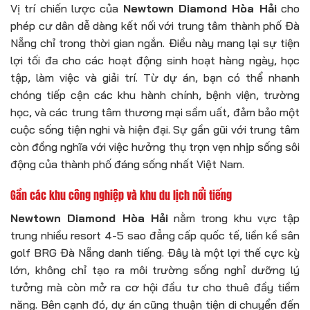
Vị trí chiến lược của
Newtown Diamond Hòa Hải
cho
phép cư dân dễ dàng kết nối với trung tâm thành phố Đà
Nẵng chỉ trong thời gian ngắn. Điều này mang lại sự tiện
lợi tối đa cho các hoạt động sinh hoạt hàng ngày, học
tập, làm việc và giải trí. Từ dự án, bạn có thể nhanh
chóng tiếp cận các khu hành chính, bệnh viện, trường
học, và các trung tâm thương mại sầm uất, đảm bảo một
cuộc sống tiện nghi và hiện đại. Sự gần gũi với trung tâm
còn đồng nghĩa với việc hưởng thụ trọn vẹn nhịp sống sôi
động của thành phố đáng sống nhất Việt Nam.
Gần các khu công nghiệp và khu du lịch nổi tiếng
Newtown Diamond Hòa Hải
nằm trong khu vực tập
trung nhiều resort 4-5 sao đẳng cấp quốc tế, liền kề sân
golf BRG Đà Nẵng danh tiếng. Đây là một lợi thế cực kỳ
lớn, không chỉ tạo ra môi trường sống nghỉ dưỡng lý
tưởng mà còn mở ra cơ hội đầu tư cho thuê đầy tiềm
năng. Bên cạnh đó, dự án cũng thuận tiện di chuyển đến