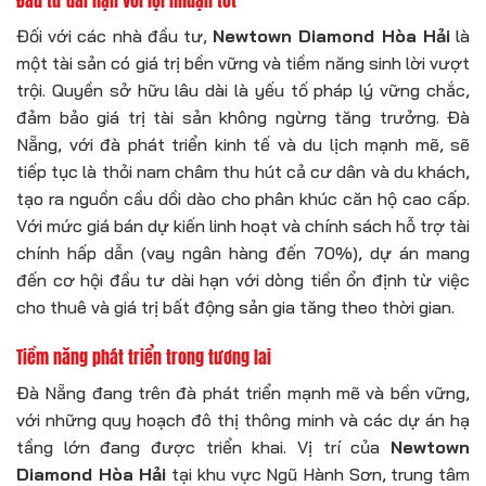
Đầu tư dài hạn với lợi nhuận tốt
Đối với các nhà đầu tư,
Newtown Diamond Hòa Hải
là
một tài sản có giá trị bền vững và tiềm năng sinh lời vượt
trội. Quyền sở hữu lâu dài là yếu tố pháp lý vững chắc,
đảm bảo giá trị tài sản không ngừng tăng trưởng. Đà
Nẵng, với đà phát triển kinh tế và du lịch mạnh mẽ, sẽ
tiếp tục là thỏi nam châm thu hút cả cư dân và du khách,
tạo ra nguồn cầu dồi dào cho phân khúc căn hộ cao cấp.
Với mức giá bán dự kiến linh hoạt và chính sách hỗ trợ tài
chính hấp dẫn (vay ngân hàng đến 70%), dự án mang
đến cơ hội đầu tư dài hạn với dòng tiền ổn định từ việc
cho thuê và giá trị bất động sản gia tăng theo thời gian.
Tiềm năng phát triển trong tương lai
Đà Nẵng đang trên đà phát triển mạnh mẽ và bền vững,
với những quy hoạch đô thị thông minh và các dự án hạ
tầng lớn đang được triển khai. Vị trí của
Newtown
Diamond Hòa Hải
tại khu vực Ngũ Hành Sơn, trung tâm