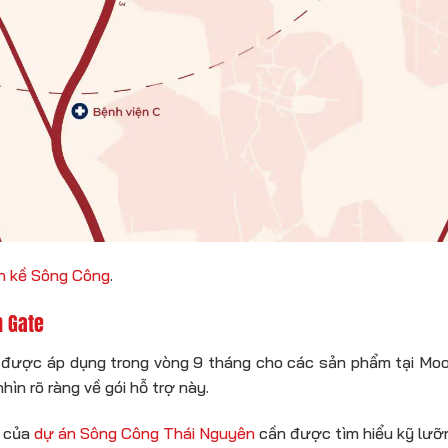
ền kề Sông Công
.
n Gate
% được áp dụng trong vòng 9 tháng cho các sản phẩm tại Moon
hìn rõ ràng về gói hỗ trợ này.
h của
dự án Sông Công Thái Nguyên
cần được tìm hiểu kỹ lưỡ