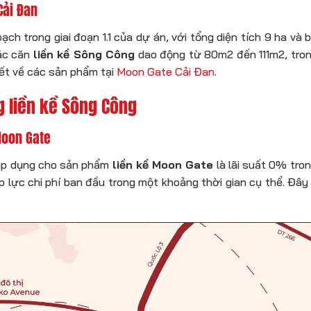
Cải Đan
h trong giai đoạn 1.1 của dự án, với tổng diện tích 9 ha và b
các căn
liền kề Sông Công
dao động từ 80m2 đến 111m2, trong
iết về các sản phẩm tại
Moon Gate Cải Đan
.
g liền kề Sông Công
Moon Gate
 áp dụng cho sản phẩm
liền kề Moon Gate
là lãi suất 0% tro
áp lực chi phí ban đầu trong một khoảng thời gian cụ thể. Đây