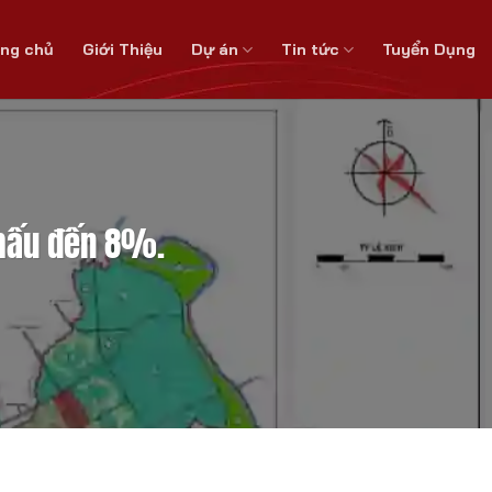
ang chủ
Giới Thiệu
Dự án
Tin tức
Tuyển Dụng
khấu đến 8%.