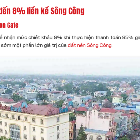
đến 8% liền kề Sông Công
on Gate
ể nhận mức chiết khấu 8% khi thực hiện thanh toán 95% giá
 sớm một phần lớn giá trị của
đất nền Sông Công
.