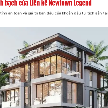
inh bạch của Liền kề Newtown Legend
ính an toàn và giá trị ban đầu của khoản đầu tư tích sản tạ