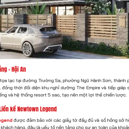
ẵng – Hội An
tọa lạc tại đường Trường Sa, phường Ngũ Hành Sơn, thành p
đồng thời đối diện khu nghỉ dưỡng The Empire và tiếp giáp sô
ếng và hệ thống resort 5 sao, tạo nên một lợi thế chiến lược.
o Liền kề Newtown Legend
egend
được đảm bảo với các giấy tờ đầy đủ và sổ hồng sở hữu
o khách hàng, đây là yếu tố nền tảng cho sự an toàn của khoả