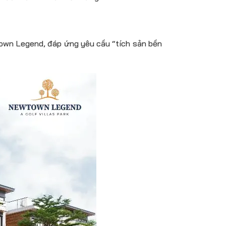
wtown Legend, đáp ứng yêu cầu “tích sản bền