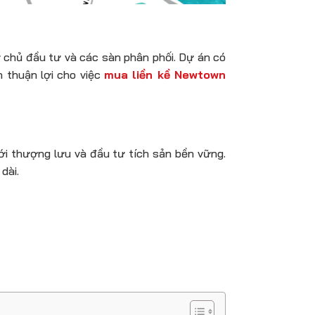
ừ chủ đầu tư và các sàn phân phối. Dự án có
n thuận lợi cho việc
mua liền kề Newtown
iới thượng lưu và đầu tư tích sản bền vững.
dài.