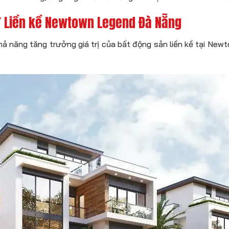
từ Liền kề Newtown Legend Đà Nẵng
khả năng tăng trưởng giá trị của bất động sản liền kề tại Ne