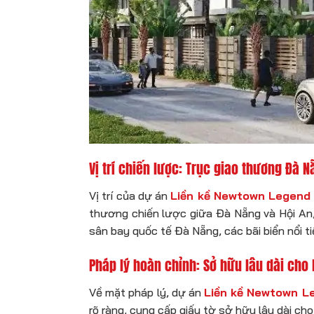
Vị trí chiến lược: Trục giao thương Đà N
Vị trí của dự án
Liền kề Newtown Legend
thương chiến lược giữa Đà Nẵng và Hội An, 
sân bay quốc tế Đà Nẵng, các bãi biển nổi ti
Pháp lý hoàn chỉnh: Sở hữu lâu dài ch
Về mặt pháp lý, dự án
Liền kề Newtown L
rõ ràng, cung cấp giấy tờ sở hữu lâu dài ch