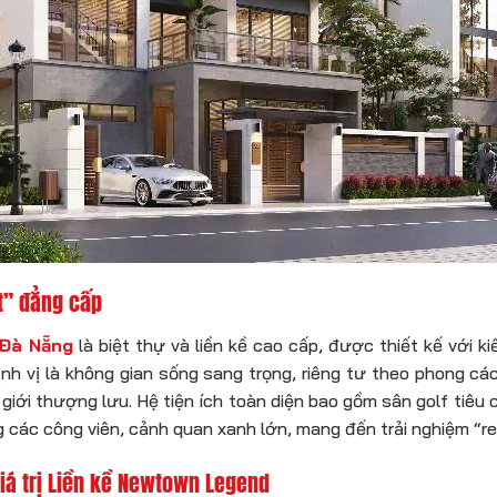
rt” đẳng cấp
 Đà Nẵng
là biệt thự và liền kề cao cấp, được thiết kế với k
ịnh vị là không gian sống sang trọng, riêng tư theo phong cá
giới thượng lưu. Hệ tiện ích toàn diện bao gồm sân golf tiêu
ng các công viên, cảnh quan xanh lớn, mang đến trải nghiệm “re
iá trị Liền kề Newtown Legend