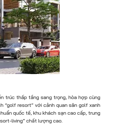
iến trúc thấp tầng sang trọng, hòa hợp cùng
ch “golf resort” với cảnh quan sân golf xanh
 chuẩn quốc tế, khu khách sạn cao cấp, trung
sort-living” chất lượng cao.