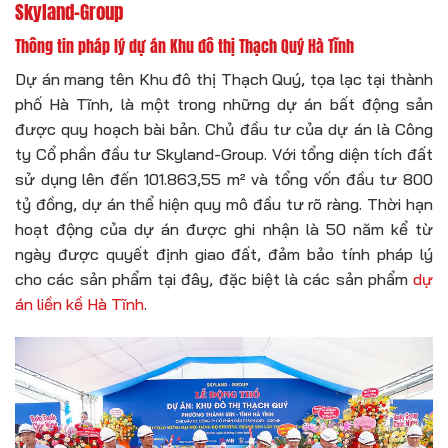
Skyland-Group
Thông tin pháp lý dự án Khu đô thị Thạch Quý Hà Tĩnh
Dự án mang tên Khu đô thị Thạch Quý, tọa lạc tại thành
phố Hà Tĩnh, là một trong những dự án bất động sản
được quy hoạch bài bản. Chủ đầu tư của dự án là Công
ty Cổ phần đầu tư Skyland-Group. Với tổng diện tích đất
sử dụng lên đến 101.863,55 m² và tổng vốn đầu tư 800
tỷ đồng, dự án thể hiện quy mô đầu tư rõ ràng. Thời hạn
hoạt động của dự án được ghi nhận là 50 năm kể từ
ngày được quyết định giao đất, đảm bảo tính pháp lý
cho các sản phẩm tại đây, đặc biệt là các sản phẩm
dự
án liền kề Hà Tĩnh
.