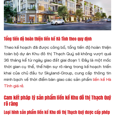
Tổng tiến độ hoàn thiện liền kề Hà Tĩnh theo quy định
Theo kế hoạch đã được công bố, tổng tiến độ hoàn thiện
toàn bộ dự án Khu đô thị Thạch Quý sẽ không vượt quá
36 tháng kể từ ngày giao đất giai đoạn 1. Đây là một mốc
thời gian cụ thể, thể hiện sự rõ ràng trong kế hoạch triển
khai của chủ đầu tư Skyland-Group, cung cấp thông tin
minh bạch về thời điểm bàn giao các sản phẩm
liền kề Hà
Tĩnh giá rẻ
.
Cam kết pháp lý sản phẩm liền kề Khu đô thị Thạch Quý
rõ ràng
Loại hình sản phẩm liền kề Khu đô thị Thạch Quý được cấp phép