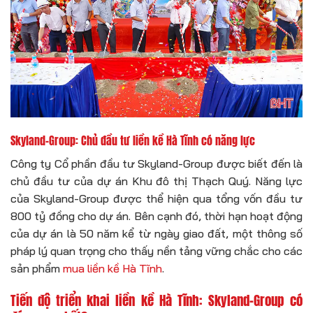
Skyland-Group: Chủ đầu tư liền kề Hà Tĩnh có năng lực
Công ty Cổ phần đầu tư Skyland-Group được biết đến là
chủ đầu tư của dự án Khu đô thị Thạch Quý. Năng lực
của Skyland-Group được thể hiện qua tổng vốn đầu tư
800 tỷ đồng cho dự án. Bên cạnh đó, thời hạn hoạt động
của dự án là 50 năm kể từ ngày giao đất, một thông số
pháp lý quan trọng cho thấy nền tảng vững chắc cho các
sản phẩm
mua liền kề Hà Tĩnh
.
Tiến độ triển khai liền kề Hà Tĩnh: Skyland-Group có