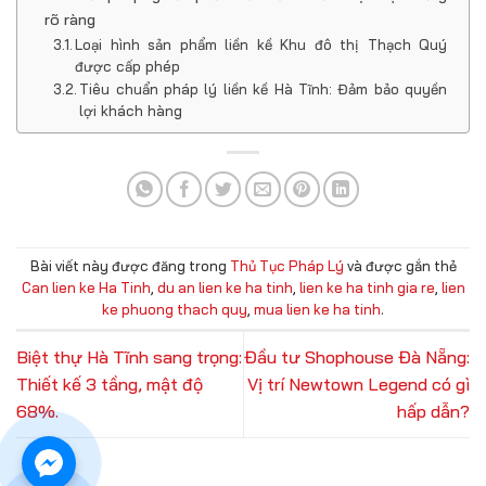
rõ ràng
Loại hình sản phẩm liền kề Khu đô thị Thạch Quý
được cấp phép
Tiêu chuẩn pháp lý liền kề Hà Tĩnh: Đảm bảo quyền
lợi khách hàng
Bài viết này được đăng trong
Thủ Tục Pháp Lý
và được gắn thẻ
Can lien ke Ha Tinh
,
du an lien ke ha tinh
,
lien ke ha tinh gia re
,
lien
ke phuong thach quy
,
mua lien ke ha tinh
.
Biệt thự Hà Tĩnh sang trọng:
Đầu tư Shophouse Đà Nẵng:
Thiết kế 3 tầng, mật độ
Vị trí Newtown Legend có gì
68%.
hấp dẫn?