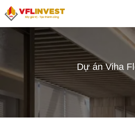
Bỏ
qua
nội
dung
Dự án Viha Fl