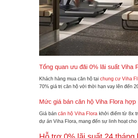
Tổng quan ưu đãi 0% lãi suất Viha F
Khách hàng mua căn hộ tại
chung cư Viha Fl
70% giá trị căn hộ với thời hạn vay lên đến 2
Mức giá bán căn hộ Viha Flora hợp 
Giá bán
căn hộ Viha Flora
khởi điểm từ 8x t
dự án Viha Flora, mang đến sự linh hoạt cho
Hỗ trợ 0% lãi suất 24 tháng