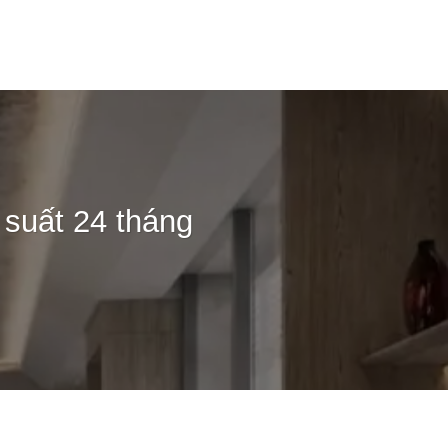
rang chủ
Giới Thiệu
Dự án
Tin tức
Tuyển Dụng
 suất 24 tháng