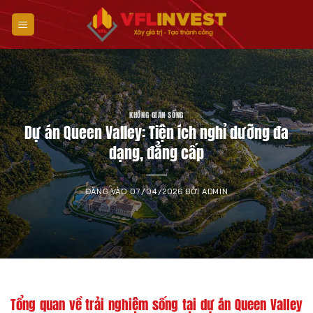
Bỏ
qua
nội
dung
KHÔNG GIAN SỐNG
Dự án Queen Valley: Tiện ích nghỉ dưỡng đa
dạng, đẳng cấp
ĐĂNG VÀO
07/04/2026
BỞI
ADMIN
Tổng quan về trải nghiệm sống tại dự án Queen Valley