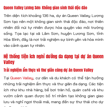
Queen Valley Lương Sơn: Không gian sinh thái độc đáo
Trên diện tích khoảng 136 ha, dự án Queen Valley Lương
Sơn tạo nên một không gian sinh thái độc đáo, nơi thiên
nhiên đồi núi tự nhiên được hòa quyện vào môi trường
sống. Tọa lạc tại xã Lâm Sơn, huyện Lương Sơn, tỉnh
Hòa Bình, đây là nơi trải nghiệm sự bình yên và hòa mình
vào cảnh quan tự nhiên.
Hệ thống tiện ích nghỉ dưỡng đa dạng tại dự án Queen
Valley
Trải nghiệm ẩm thực và thư giãn cùng dự án Queen Valley
Tại
Queen Valley
, cư dân và du khách có thể tận hưởng
những trải nghiệm ẩm thực và thư giãn đa dạng. Các tiện
ích như khu nhà hàng, bể bơi tràn hồ, quán café và khu
vườn cảnh quan được bố trí nhằm tạo không gian giao
lưu và nghỉ ngơi thoải mái, mang đến sự thư thái cho dự