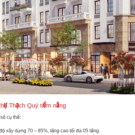
t thự Thạch Quý tiềm năng
số cụ thể:
 độ xây dựng 70 – 85%, tầng cao tối đa 05 tầng.