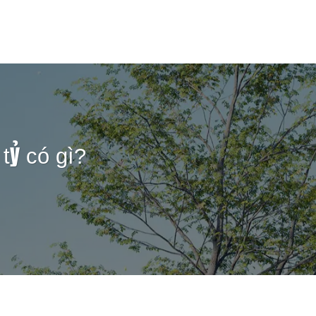
rang chủ
Giới Thiệu
Dự án
Tin tức
Tuyển Dụng
tỷ có gì?