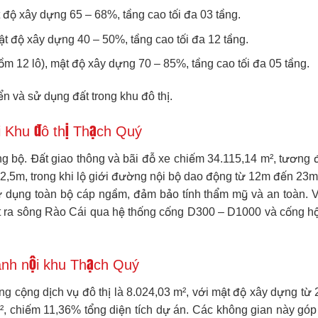
t độ xây dựng 65 – 68%, tầng cao tối đa 03 tầng.
ật độ xây dựng 40 – 50%, tầng cao tối đa 12 tầng.
gồm 12 lô), mật độ xây dựng 70 – 85%, tầng cao tối đa 05 tầng.
ển và sử dụng đất trong khu đô thị.
ại Khu đô thị Thạch Quý
g bộ. Đất giao thông và bãi đỗ xe chiếm 34.115,14 m², tươn
 22,5m, trong khi lộ giới đường nội bộ dao động từ 12m đến 2
 dụng toàn bộ cáp ngầm, đảm bảo tính thẩm mỹ và an toàn. V
 ra sông Rào Cái qua hệ thống cống D300 – D1000 và cống h
anh nội khu Thạch Quý
ng cộng dịch vụ đô thị là 8.024,03 m², với mật độ xây dựng từ
m², chiếm 11,36% tổng diện tích dự án. Các không gian này gó