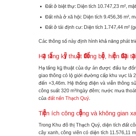
Đất ở biệt thự: Diện tích 10.747,23 m², mậ
Đất nhà ở xã hội: Diện tích 9.456,36 m², m
Đất ở tái định cư: Diện tích 1.747,44 m² (
Các thông số này định hình khả năng phát tri
Hạ tầng kỹ thuật đồng bộ, hiện đại t
Hạ tầng kỹ thuật của dự án được đầu tư đồn
giao thông có lộ giới đường cấp khu vực là
đến +3,46m. Hệ thống điện và viễn thông sử
công suất 320 m³/ngày đêm; nước mưa thoát
của
đất nền Thạch Quý
.
Tiện ích công cộng và không gian x
Trong Khu đô thị Thạch Quý, diện tích đất cô
cây xanh, công viên có diện tích 11.576,11 