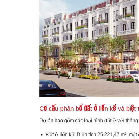
Cơ cấu phân bổ đất ở liền kề và biệ
Dự án bao gồm các loại hình đất ở với thông 
Đất ở liền kề: Diện tích 25.221,47 m², mật