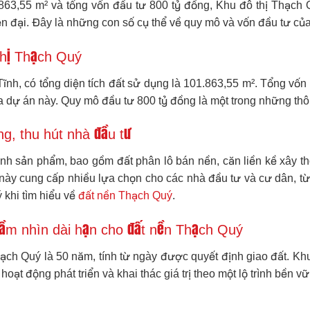
.863,55 m² và tổng vốn đầu tư 800 tỷ đồng, Khu đô thị Thạch 
iện đại. Đây là những con số cụ thể về quy mô và vốn đầu tư c
thị Thạch Quý
nh, có tổng diện tích đất sử dụng là 101.863,55 m². Tổng vốn
 dự án này. Quy mô đầu tư 800 tỷ đồng là một trong những thôn
g, thu hút nhà đầu tư
nh sản phẩm, bao gồm đất phân lô bán nền, căn liền kề xây thô
này cung cấp nhiều lựa chọn cho các nhà đầu tư và cư dân, từ
 khi tìm hiểu về
đất nền Thạch Quý
.
Tầm nhìn dài hạn cho đất nền Thạch Quý
ạch Quý là 50 năm, tính từ ngày được quyết định giao đất. Khu
oạt động phát triển và khai thác giá trị theo một lộ trình bền 