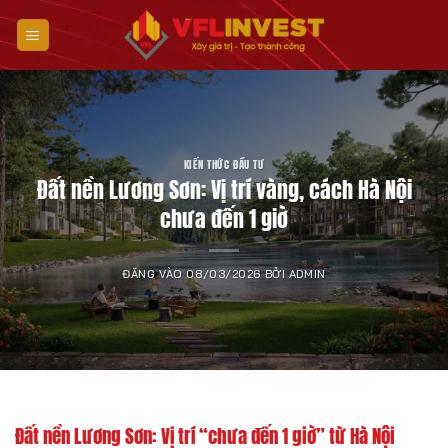
Bỏ
qua
nội
dung
KIẾN THỨC ĐẦU TƯ
Đất nền Lương Sơn: Vị trí vàng, cách Hà Nội
chưa đến 1 giờ
ĐĂNG VÀO
08/03/2026
BỞI
ADMIN
Đất nền Lương Sơn: Vị trí “chưa đến 1 giờ” từ Hà Nội