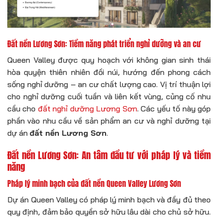
Đất nền Lương Sơn: Tiềm năng phát triển nghỉ dưỡng và an cư
Queen Valley được quy hoạch với không gian sinh thái
hòa quyện thiên nhiên đồi núi, hướng đến phong cách
sống nghỉ dưỡng – an cư chất lượng cao. Vị trí thuận lợi
cho nghỉ dưỡng cuối tuần và liên kết vùng, củng cố nhu
cầu cho
đất nghỉ dưỡng Lương Sơn
. Các yếu tố này góp
phần vào nhu cầu về sản phẩm an cư và nghỉ dưỡng tại
dự án
đất nền Lương Sơn
.
Đất nền Lương Sơn: An tâm đầu tư với pháp lý và tiềm
năng
Pháp lý minh bạch của đất nền Queen Valley Lương Sơn
Dự án Queen Valley có pháp lý minh bạch và đầy đủ theo
quy định, đảm bảo quyền sở hữu lâu dài cho chủ sở hữu.