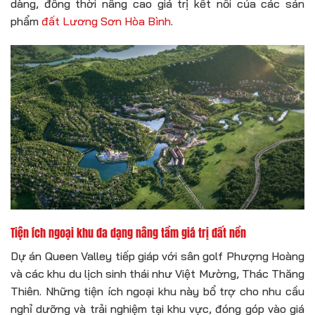
dàng, đồng thời nâng cao giá trị kết nối của các sản
phẩm
đất Lương Sơn Hòa Bình
.
Tiện ích ngoại khu đa dạng nâng tầm giá trị đất nền
Dự án Queen Valley tiếp giáp với sân golf Phượng Hoàng
và các khu du lịch sinh thái như Việt Mường, Thác Thăng
Thiên. Những tiện ích ngoại khu này bổ trợ cho nhu cầu
nghỉ dưỡng và trải nghiệm tại khu vực, đóng góp vào giá