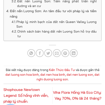
Đất nền Lương Sơn: Tiềm năng phát triển nghỉ
dưỡng và an cư
Đất nền Lương Sơn: An tâm đầu tư với pháp lý và tiềm
năng
Pháp lý minh bạch của đất nền Queen Valley Lương
Sơn
Chính sách bán hàng đất nền Lương Sơn hỗ trợ đầu
tư
Bài viết này được đăng trong
Kiến Thức Đầu Tư
và được gắn thẻ
dat luong son hoa binh
,
dat nen hoa binh
,
dat nen luong son
,
dat
nghi duong luong son
.
Shophouse Newtown
Viha Flora Hồng Hà Eco City:
Legend: Sổ hồng vĩnh viễn,
Vay 70%, 0% lãi 24 tháng?
pháp lý chuẩn.