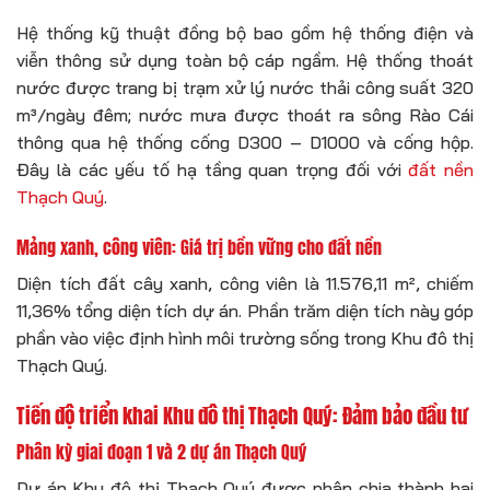
Hệ thống kỹ thuật đồng bộ bao gồm hệ thống điện và
viễn thông sử dụng toàn bộ cáp ngầm. Hệ thống thoát
nước được trang bị trạm xử lý nước thải công suất 320
m³/ngày đêm; nước mưa được thoát ra sông Rào Cái
thông qua hệ thống cống D300 – D1000 và cống hộp.
Đây là các yếu tố hạ tầng quan trọng đối với
đất nền
Thạch Quý
.
Mảng xanh, công viên: Giá trị bền vững cho đất nền
Diện tích đất cây xanh, công viên là 11.576,11 m², chiếm
11,36% tổng diện tích dự án. Phần trăm diện tích này góp
phần vào việc định hình môi trường sống trong Khu đô thị
Thạch Quý.
Tiến độ triển khai Khu đô thị Thạch Quý: Đảm bảo đầu tư
Phân kỳ giai đoạn 1 và 2 dự án Thạch Quý
Dự án Khu đô thị Thạch Quý được phân chia thành hai