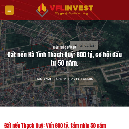
Bỏ
qua
nội
dung
KIẾN THỨC ĐẦU TƯ
Đất nền Hà Tĩnh Thạch Quý: 800 tỷ, cơ hội đầu
tư 50 năm.
ĐĂNG VÀO
14/03/2026
BỞI
ADMIN
Đất nền Thạch Quý: Vốn 800 tỷ, tầm nhìn 50 năm