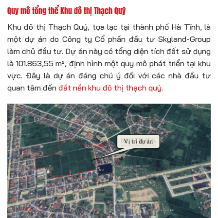
Quy mô tổng thể Khu đô thị Thạch Quý
Khu đô thị Thạch Quý, tọa lạc tại thành phố Hà Tĩnh, là
một dự án do Công ty Cổ phần đầu tư Skyland-Group
làm chủ đầu tư. Dự án này có tổng diện tích đất sử dụng
là 101.863,55 m², định hình một quy mô phát triển tại khu
vực. Đây là dự án đáng chú ý đối với các nhà đầu tư
quan tâm đến
đất nền khu đô thị thạch quý
.