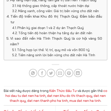
Hạ tầng hiện đại, nâng tầm giá trị đất nền Thạch Quý
Hệ thống giao thông, cấp thoát nước hiện đại
Mảng xanh, công viên: Giá trị bền vững cho đất nền
Tiến độ triển khai Khu đô thị Thạch Quý: Đảm bảo đầu
tư
Phân kỳ giai đoạn 1 và 2 dự án Thạch Quý
Tổng tiến độ hoàn thiện hạ tầng dự án đất nền
Vì sao đất nền Hà Tĩnh Thạch Quý là cơ hội vàng 50
năm?
Tổng hợp lợi thế: Vị trí, quy mô và vốn 800 tỷ
Tiềm năng sinh lời bền vững cho đất nền Hà Tĩnh
Bài viết này được đăng trong
Kiến Thức Đầu Tư
và được gắn thẻ
co
hoi dau tu dat nen ha tinh
,
dat nen khu do thi thach quy
,
dat nen
thach quy
,
dat nen thanh pho ha tinh
,
mua dat nen ha tinh
.