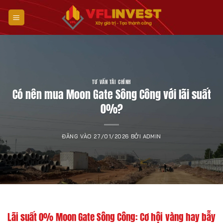
Bỏ
qua
nội
dung
TƯ VẤN TÀI CHÍNH
Có nên mua Moon Gate Sông Công với lãi suất
0%?
ĐĂNG VÀO
27/01/2026
BỞI
ADMIN
Lãi suất 0% Moon Gate Sông Công: Cơ hội vàng hay bẫy