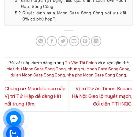
Chiến lược tận dụng hiệu quả chính sách 0% Moon
Gate Sông Công
Quyết định mua Moon Gate Sông Công với ưu đãi
0% có phù hợp?
Bài viết này được đăng trong
Tư Vấn Tài Chính
và được gắn thẻ
biet thu Moon Gate Song Cong
,
chung cu Moon Gate Song Cong
,
du an Moon Gate Song Cong
,
nha pho Moon Gate Song Cong
.
Chung cư Mandala cao cấp:
Vị trí Dự án Times Square
Vị trí Tứ Hiệp dễ dàng kết
Hà Nội: Giao lộ huyết mạch,
nối trung tâm.
đối diện TTHNQG.