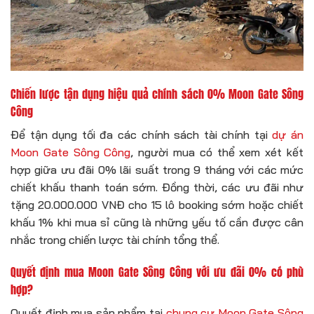
Chiến lược tận dụng hiệu quả chính sách 0% Moon Gate Sông
Công
Để tận dụng tối đa các chính sách tài chính tại
dự án
Moon Gate Sông Công
, người mua có thể xem xét kết
hợp giữa ưu đãi 0% lãi suất trong 9 tháng với các mức
chiết khấu thanh toán sớm. Đồng thời, các ưu đãi như
tặng 20.000.000 VNĐ cho 15 lô booking sớm hoặc chiết
khấu 1% khi mua sỉ cũng là những yếu tố cần được cân
nhắc trong chiến lược tài chính tổng thể.
Quyết định mua Moon Gate Sông Công với ưu đãi 0% có phù
hợp?
Quyết định mua sản phẩm tại
chung cư Moon Gate Sông