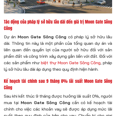
Tác động của pháp lý sở hữu lâu dài đến giá trị Moon Gate Sông
Công
Dự án
Moon Gate Sông Công
có pháp lý sở hữu lâu
dài. Thông tin này là một phần của tổng quan dự án và
liên quan đến quyền lợi của người sở hữu đối với sản
phẩm đất và công trình xây dựng gắn liền với đất. Đối với
các sản phẩm như
biệt thự Moon Gate Sông Công
, pháp
lý sở hữu lâu dài áp dụng theo quy định hiện hành.
Kế hoạch tài chính sau 9 tháng 0% lãi suất Moon Gate Sông
Công
Sau khi kết thúc 9 tháng được hưởng lãi suất 0%, người
mua tại
Moon Gate Sông Công
cần có kế hoạch tài
chính cho việc các khoản vay sẽ được áp dụng mức lãi
suất theo quy định của bên cho vay. Chuẩn bị cho giai