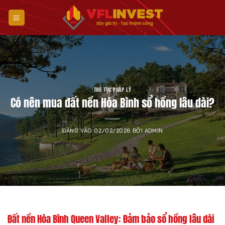
Bỏ
qua
nội
dung
THỦ TỤC PHÁP LÝ
Có nên mua đất nền Hòa Bình sổ hồng lâu dài?
ĐĂNG VÀO
02/02/2026
BỞI
ADMIN
Đất nền Hòa Bình Queen Valley: Đảm bảo sổ hồng lâu dài