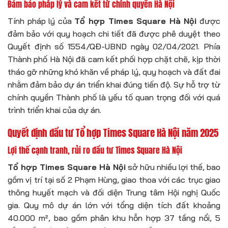
Đảm bảo pháp lý và cam kết từ chính quyền Hà Nội
Tính pháp lý của
Tổ hợp Times Square Hà Nội
được
đảm bảo với quy hoạch chi tiết đã được phê duyệt theo
Quyết định số 1554/QĐ-UBND ngày 02/04/2021. Phía
Thành phố Hà Nội đã cam kết phối hợp chặt chẽ, kịp thời
tháo gỡ những khó khăn về pháp lý, quy hoạch và đất đai
nhằm đảm bảo dự án triển khai đúng tiến độ. Sự hỗ trợ từ
chính quyền Thành phố là yếu tố quan trọng đối với quá
trình triển khai của dự án.
Quyết định đầu tư Tổ hợp Times Square Hà Nội năm 2025
Lợi thế cạnh tranh, rủi ro đầu tư Times Square Hà Nội
Tổ hợp Times Square Hà Nội
sở hữu nhiều lợi thế, bao
gồm vị trí tại số 2 Phạm Hùng, giao thoa với các trục giao
thông huyết mạch và đối diện Trung tâm Hội nghị Quốc
gia. Quy mô dự án lớn với tổng diện tích đất khoảng
40.000 m², bao gồm phân khu hỗn hợp 37 tầng nổi, 5