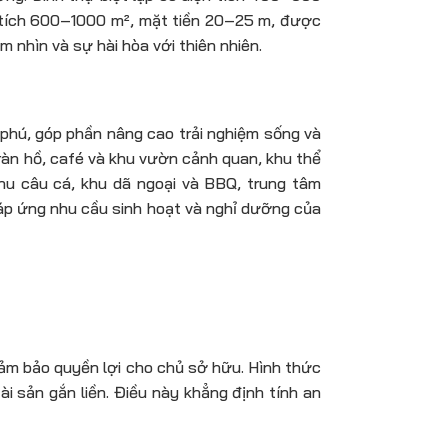
ện tích 600–1000 m², mặt tiền 20–25 m, được
m nhìn và sự hài hòa với thiên nhiên.
 phú, góp phần nâng cao trải nghiệm sống và
tràn hồ, café và khu vườn cảnh quan, khu thể
 khu câu cá, khu dã ngoại và BBQ, trung tâm
 đáp ứng nhu cầu sinh hoạt và nghỉ dưỡng của
đảm bảo quyền lợi cho chủ sở hữu. Hình thức
i sản gắn liền. Điều này khẳng định tính an