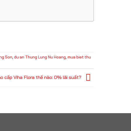
ong Son
,
du an Thung Lung Nu Hoang
,
mua biet thu
 cấp Viha Flora thế nào: 0% lãi suất?