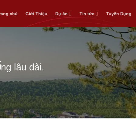
rang chủ
Giới Thiệu
Dự án
Tin tức
Tuyển Dụng
ng lâu dài.