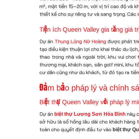
m², mặt tiền 15–20 m, với vị trí cao độ và
thiết kế cho sự riêng tư và sang trọng. Các 
Tiện ích Queen Valley gia tăng giá tr
Dự án
Thung Lũng Nữ Hoàng
được phát triể
tạo điều kiện thuận lợi cho khai thác du lị
thao trong nhà và ngoài trời, khu vui chơi
thương mại, khách sạn, sân golf mini, khu t
cư dân cũng như du khách, từ đó tạo ra tiề
Đảm bảo pháp lý và chính sá
Biệt thự Queen Valley với pháp lý mi
Dự án
này c
biệt thự Lương Sơn Hòa Bình
sở hữu là sổ hồng lâu dài cho khách hàng t
toàn cho quyết định đầu tư vào
biệt thự Qu