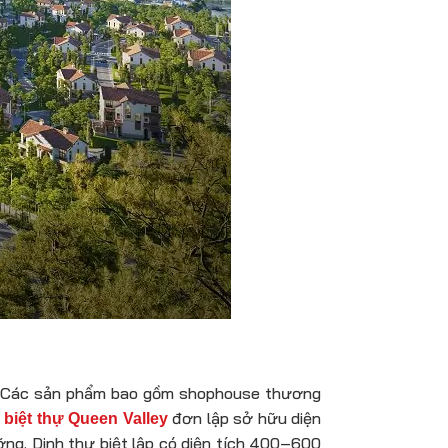
au. Các sản phẩm bao gồm shophouse thương
h
đơn lập sở hữu diện
biệt thự Queen Valley
ỡng. Dinh thự biệt lập có diện tích 400–600