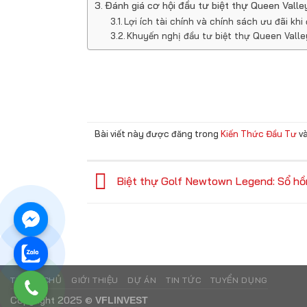
Đánh giá cơ hội đầu tư biệt thự Queen Vall
Lợi ích tài chính và chính sách ưu đãi kh
Khuyến nghị đầu tư biệt thự Queen Vall
Bài viết này được đăng trong
Kiến Thức Đầu Tư
và
Biệt thự Golf Newtown Legend: Sổ hồn
TRANG CHỦ
GIỚI THIỆU
DỰ ÁN
TIN TỨC
TUYỂN DỤNG
Copyright 2025 ©
VFLINVEST