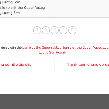
ey Lương Sơn
i đầu tư biệt thự Queen Valley
ey Lương Sơn
 được gắn thẻ
ban biet thu Queen Valley
,
ban biet thu Queen Valley Lu
Luong Son Hoa Binh
.
g sở hữu lâu dài.
Thanh toán chung cư cao