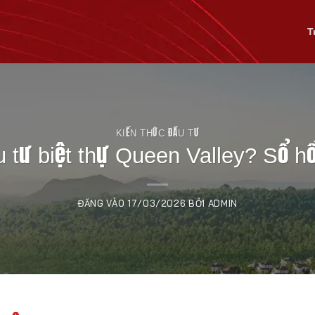
T
KIẾN THỨC ĐẦU TƯ
 tư biệt thự Queen Valley? Sổ hồ
ĐĂNG VÀO
17/03/2026
BỞI
ADMIN