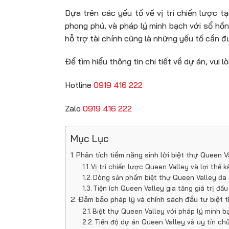
Dựa trên các yếu tố về vị trí chiến lược
phong phú, và pháp lý minh bạch với sổ hồn
hỗ trợ tài chính cũng là những yếu tố cần 
Để tìm hiểu thông tin chi tiết về dự án, vui lò
Hotline
0919 416 222
Zalo
0919 416 222
Mục Lục
Phân tích tiềm năng sinh lời biệt thự Queen 
Vị trí chiến lược Queen Valley và lợi thế k
Dòng sản phẩm biệt thự Queen Valley đa
Tiện ích Queen Valley gia tăng giá trị đầu
Đảm bảo pháp lý và chính sách đầu tư biệt 
Biệt thự Queen Valley với pháp lý minh bạ
Tiến độ dự án Queen Valley và uy tín ch