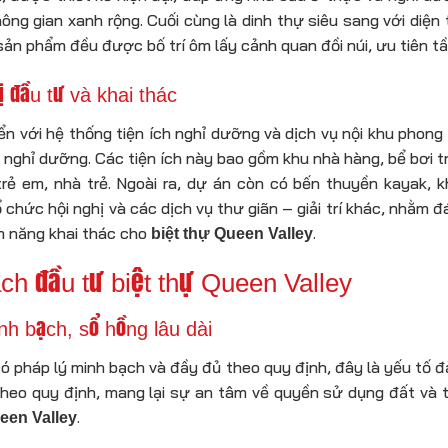
 không gian xanh rộng. Cuối cùng là dinh thự siêu sang với di
sản phẩm đều được bố trí ôm lấy cảnh quan đồi núi, ưu tiên tầ
ị đầu tư và khai thác
n với hệ thống tiện ích nghỉ dưỡng và dịch vụ nội khu phong
ch, nghỉ dưỡng. Các tiện ích này bao gồm khu nhà hàng, bể bơi 
 trẻ em, nhà trẻ. Ngoài ra, dự án còn có bến thuyền kayak,
ổ chức hội nghị và các dịch vụ thư giãn – giải trí khác, nhằm
m năng khai thác cho
.
biệt thự Queen Valley
ch đầu tư biệt thự Queen Valley
nh bạch, sổ hồng lâu dài
ó pháp lý minh bạch và đầy đủ theo quy định, đây là yếu tố 
heo quy định, mang lại sự an tâm về quyền sử dụng đất và tà
.
een Valley