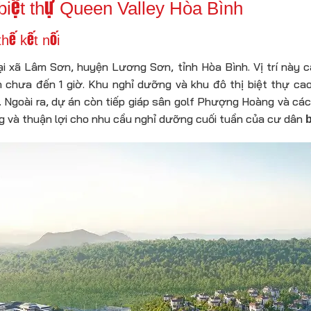
 biệt thự Queen Valley Hòa Bình
thế kết nối
ại xã Lâm Sơn, huyện Lương Sơn, tỉnh Hòa Bình. Vị trí này
ển chưa đến 1 giờ. Khu nghỉ dưỡng và khu đô thị biệt thự c
 Ngoài ra, dự án còn tiếp giáp sân golf Phượng Hoàng và các
ùng và thuận lợi cho nhu cầu nghỉ dưỡng cuối tuần của cư dân
b