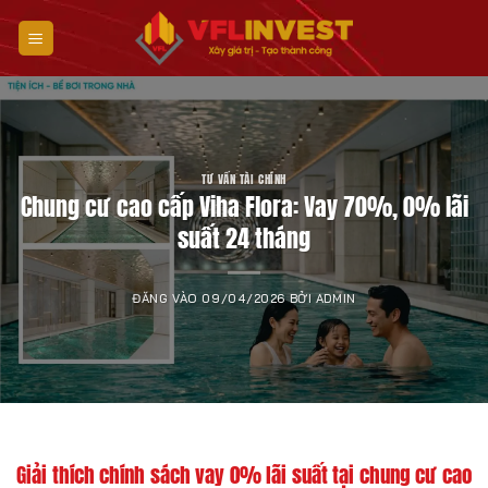
Bỏ
qua
nội
dung
TƯ VẤN TÀI CHÍNH
Chung cư cao cấp Viha Flora: Vay 70%, 0% lãi
suất 24 tháng
ĐĂNG VÀO
09/04/2026
BỞI
ADMIN
Giải thích chính sách vay 0% lãi suất tại chung cư cao