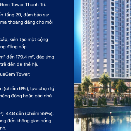
Gem Tower Thanh Trì.
đến tầng 29, đảm bảo sự
rama thoáng đãng cho mỗi
cấp, kiến tạo một cộng
ùng đẳng cấp.
9 m² đến 179.4 m², đáp ứng
trẻ đến đa thế hệ.
BlueGem Tower:
n (chiếm 6%), lựa chọn lý
 năng động hoặc các nhà
²): 448 căn (chiếm 88%),
ng đến không gian sống
ình.