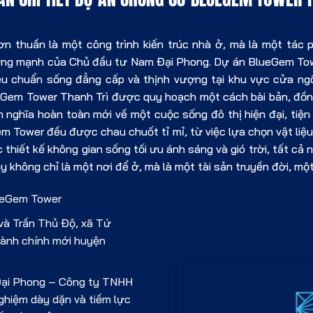
 thuần là một công trình kiến trúc nhà ở, mà là một tác
 vững mạnh của Chủ đầu tư Nam Đại Phong. Dự án BlueGem T
êu chuẩn sống đẳng cấp và thịnh vượng tại khu vực cửa ngõ p
Gem Tower Thanh Trì được quy hoạch một cách bài bản, đồng
nh nghĩa hoàn toàn mới về một cuộc sống đô thị hiện đại, tiện
eGem Tower đều được chau chuốt tỉ mỉ, từ việc lựa chọn vật l
 thiết kế không gian sống tối ưu ánh sáng và gió trời, tất cả
không chỉ là một nơi để ở, mà là một tài sản truyền đời, một d
ueGem Tower
và Trần Thủ Độ, xã Tứ
 hành chính mới huyện
Đại Phong – Công ty TNHH
ghiệm dày dặn và tiềm lực