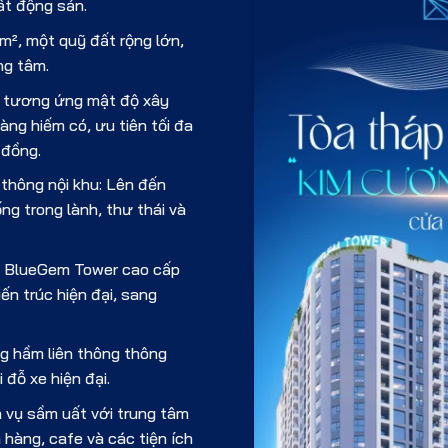
ất động sản.
m², một quỹ đất rộng lớn,
ng tâm.
², tương ứng mật độ xây
ng hiếm có, ưu tiên tối đa
 đồng.
 thông nội khu: Lên đến
ng trong lành, thư thái và
ộ BlueGem Tower cao cấp
ến trúc hiện đại, sang
ng hầm liên thông thông
 đỗ xe hiện đại.
h vụ sầm uất với trung tâm
 hàng, cafe và các tiện ích