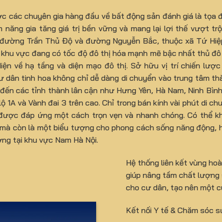
c các chuyên gia hàng đầu về bất động sản đánh giá là tọa 
năng gia tăng giá trị bền vững và mang lại lợi thế vượt tr
 đường Trần Thủ Độ và đường Nguyễn Bắc, thuộc xã Tứ Hiệp
à khu vực đang có tốc độ đô thị hóa mạnh mẽ bậc nhất thủ đô 
ện về hạ tầng và diện mạo đô thị. Sở hữu vị trí chiến lượ
 dân tinh hoa không chỉ dễ dàng di chuyển vào trung tâm th
i đến các tỉnh thành lân cận như Hưng Yên, Hà Nam, Ninh Bì
 1A và Vành đai 3 trên cao. Chỉ trong bán kính vài phút di c
đều được đáp ứng một cách trọn vẹn và nhanh chóng. Có thể k
 mà còn là một biểu tượng cho phong cách sống năng động, hiệ
ượng tại khu vực Nam Hà Nội.
Hệ thống liên kết vùng hoà
giúp nâng tầm chất lượng 
cho cư dân, tạo nên một c
Kết nối Y tế & Chăm sóc s