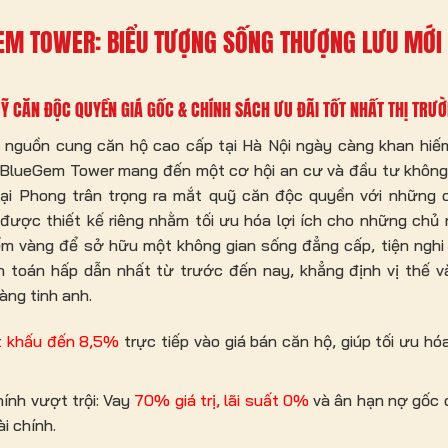
EM TOWER: BIỂU TƯỢNG SỐNG THƯỢNG LƯU MỚI 
Ỹ CĂN ĐỘC QUYỀN GIÁ GỐC & CHÍNH SÁCH ƯU ĐÃI TỐT NHẤT THỊ TRƯ
h nguồn cung căn hộ cao cấp tại Hà Nội ngày càng khan hiếm
BlueGem Tower mang đến một cơ hội an cư và đầu tư không 
i Phong trân trọng ra mắt quỹ căn độc quyền với những 
được thiết kế riêng nhằm tối ưu hóa lợi ích cho những chủ 
ểm vàng để sở hữu một không gian sống đẳng cấp, tiện nghi
nh toán hấp dẫn nhất từ trước đến nay, khẳng định vị thế v
ng tinh anh.
t khấu đến 8,5%
trực tiếp vào giá bán căn hộ, giúp tối ưu hó
hính vượt trội: Vay
70% giá trị, lãi suất 0%
và ân hạn nợ gốc dà
ài chính.