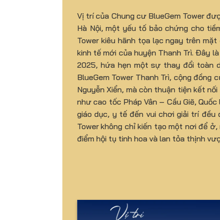
Vị trí của Chung cư BlueGem Tower đượ
Hà Nội, một yếu tố bảo chứng cho tiềm 
Tower kiêu hãnh tọa lạc ngay trên mặt
kinh tế mới của huyện Thanh Trì. Đây l
2025, hứa hẹn một sự thay đổi toàn di
BlueGem Tower Thanh Trì, cộng đồng cư
Nguyễn Xiển, mà còn thuận tiện kết nố
như cao tốc Pháp Vân – Cầu Giẽ, Quốc lộ
giáo dục, y tế đến vui chơi giải trí 
Tower không chỉ kiến tạo một nơi để ở,
điểm hội tụ tinh hoa và lan tỏa thịnh v