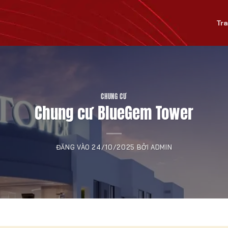
Tr
CHUNG CƯ
Chung cư BlueGem Tower
ĐĂNG VÀO
24/10/2025
BỞI
ADMIN