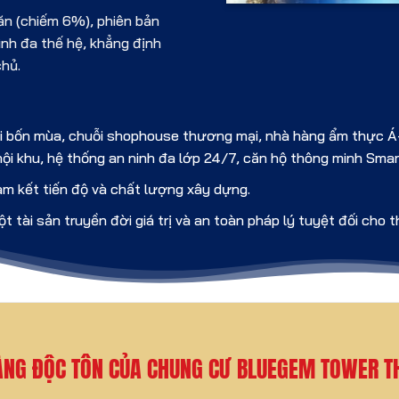
ăn (chiếm 6%), phiên bản
ình đa thế hệ, khẳng định
chủ.
ơi bốn mùa, chuỗi shophouse thương mại, nhà hàng ẩm thực Á-
ội khu, hệ thống an ninh đa lớp 24/7, căn hộ thông minh Sm
am kết tiến độ và chất lượng xây dựng.
t tài sản truyền đời giá trị và an toàn pháp lý tuyệt đối cho t
VÀNG ĐỘC TÔN CỦA CHUNG CƯ BLUEGEM TOWER T