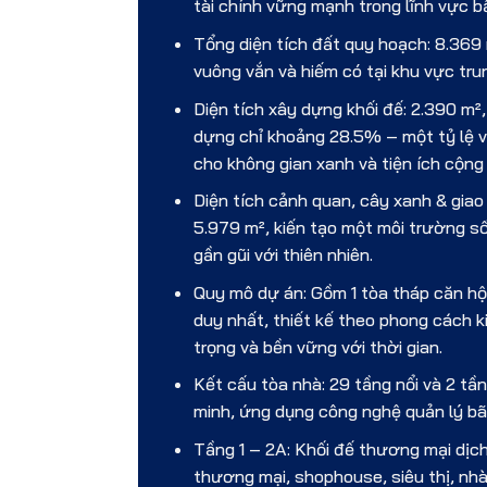
tài chính vững mạnh trong lĩnh vực b
Tổng diện tích đất quy hoạch: 8.369 
vuông vắn và hiếm có tại khu vực tru
Diện tích xây dựng khối đế: 2.390 m
dựng chỉ khoảng 28.5% – một tỷ lệ và
cho không gian xanh và tiện ích cộng
Diện tích cảnh quan, cây xanh & giao
5.979 m², kiến tạo một môi trường số
gần gũi với thiên nhiên.
Quy mô dự án: Gồm 1 tòa tháp căn h
duy nhất, thiết kế theo phong cách ki
trọng và bền vững với thời gian.
Kết cấu tòa nhà: 29 tầng nổi và 2 tầ
minh, ứng dụng công nghệ quản lý bãi
Tầng 1 – 2A: Khối đế thương mại dịc
thương mại, shophouse, siêu thị, nhà