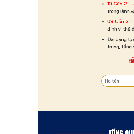
10 Căn 2 –
trong lành v
08 Căn 3 –
định vị thế 
Đa dạng lựa
trung, tầng
ĐĂ
TỔNG QU