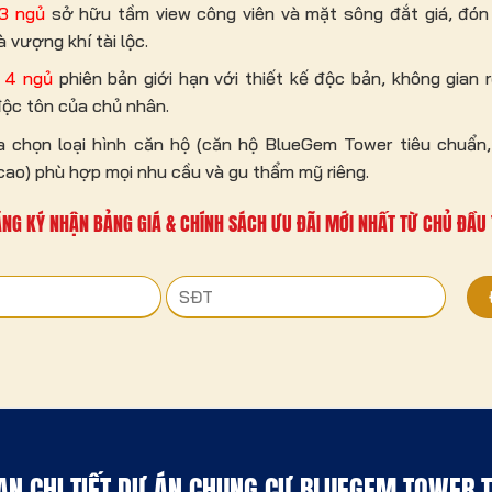
 3 ngủ
sở hữu tầm view công viên và mặt sông đắt giá, đón 
à vượng khí tài lộc.
 4 ngủ
phiên bản giới hạn với thiết kế độc bản, không gian 
độc tôn của chủ nhân.
 chọn loại hình căn hộ (căn hộ BlueGem Tower tiêu chuẩn,
 cao) phù hợp mọi nhu cầu và gu thẩm mỹ riêng.
NG KÝ NHẬN BẢNG GIÁ & CHÍNH SÁCH ƯU ĐÃI MỚI NHẤT TỪ CHỦ ĐẦU
AN CHI TIẾT DỰ ÁN CHUNG CƯ BLUEGEM TOWER T