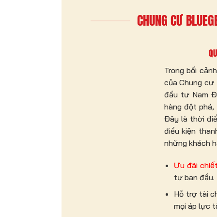
CHUNG CƯ BLUEG
QU
Trong bối cản
của Chung cư 
đầu tư Nam Đạ
hàng đột phá, 
Đây là thời đi
điều kiện tha
những khách hà
Ưu đãi chiế
tư ban đầu.
Hỗ trợ tài c
mọi áp lực t