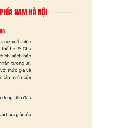
PHÍA NAM HÀ NỘI
ỜNG
, sự xuất hiện
thể bỏ lỡ. Chủ
chính sách bán
nhân tương lai.
 với mức giá và
à tầm nhìn của
a dòng tiền đầu
i hạn, giải tỏa