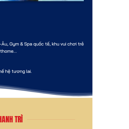
Âu, Gym & Spa quốc tế, khu vui chơi trẻ
arthome…
hế hệ tương lai.
HANH TRÌ