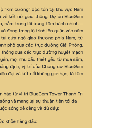
độ “kim cương” độc tôn tại khu vực Nam
ội về kết nối giao thông. Dự án BlueGem
, nằm trong lõi trung tâm hành chính –
và đang trong lộ trình lên quận vào năm
c tại cửa ngõ giao thương phía Nam, từ
ành phố qua các trục đường Giải Phóng,
nh thông qua các trục đường huyết mạch
huyển, mọi nhu cầu thiết yếu từ mua sắm,
hẳng định, vị trí của Chung cư BlueGem
n đại và kết nối không giới hạn, là tâm
n hảo từ vị trí BlueGem Tower Thanh Trì
sống và mang lại sự thuận tiện tối đa
uộc sống dễ dàng và đủ đầy:
ức khỏe hàng đầu: