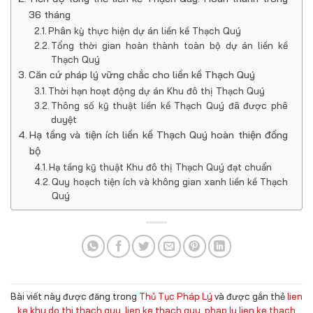
36 tháng
Phân kỳ thực hiện dự án liền kề Thạch Quý
Tổng thời gian hoàn thành toàn bộ dự án liền kề
Thạch Quý
Căn cứ pháp lý vững chắc cho liền kề Thạch Quý
Thời hạn hoạt động dự án Khu đô thị Thạch Quý
Thông số kỹ thuật liền kề Thạch Quý đã được phê
duyệt
Hạ tầng và tiện ích liền kề Thạch Quý hoàn thiện đồng
bộ
Hạ tầng kỹ thuật Khu đô thị Thạch Quý đạt chuẩn
Quy hoạch tiện ích và không gian xanh liền kề Thạch
Quý
Bài viết này được đăng trong
Thủ Tục Pháp Lý
và được gắn thẻ
lien
ke khu do thi thach quy
,
lien ke thach quy
,
phap ly lien ke thach