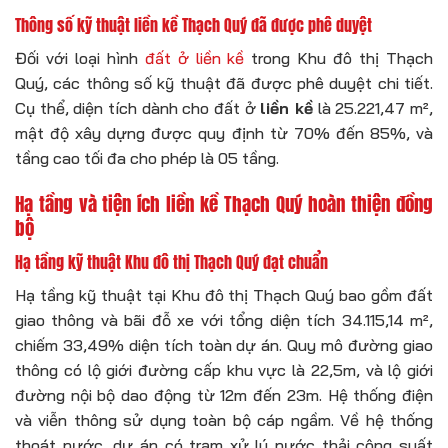
Thông số kỹ thuật liền kề Thạch Quý đã được phê duyệt
Đối với loại hình
đất ở liền kề
trong Khu đô thị Thạch
Quý, các thông số kỹ thuật đã được phê duyệt chi tiết.
Cụ thể, diện tích dành cho đất ở
liền kề
là 25.221,47 m²,
mật độ xây dựng được quy định từ 70% đến 85%, và
tầng cao tối đa cho phép là 05 tầng.
Hạ tầng và tiện ích liền kề Thạch Quý hoàn thiện đồng
bộ
Hạ tầng kỹ thuật Khu đô thị Thạch Quý đạt chuẩn
Hạ tầng kỹ thuật tại Khu đô thị Thạch Quý bao gồm đất
giao thông và bãi đỗ xe với tổng diện tích 34.115,14 m²,
chiếm 33,49% diện tích toàn dự án. Quy mô đường giao
thông có lộ giới đường cấp khu vực là 22,5m, và lộ giới
đường nội bộ dao động từ 12m đến 23m. Hệ thống điện
và viễn thông sử dụng toàn bộ cáp ngầm. Về hệ thống
thoát nước, dự án có trạm xử lý nước thải công suất