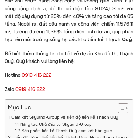
các khu chức năng công cộng và không gian xanh. Đất
công cộng dịch vụ đô thị có diện tích 8.024,03 m², với
mật độ xây dựng từ 25% đến 40% và tầng cao tối đa 05
tầng. Ngoài ra, đất cây xanh và công viên chiếm 11.576,11
m², tương đương 11,36% tổng diện tích dự án, góp phần
tạo nên môi trường sống tại các khu
liền kề Thạch Quý
.
Để biết thêm thông tin chi tiết về dự án Khu đô thị Thạch
Quý, Quý khách vui lòng liên hệ:
Hotline
0919 416 222
Zalo
0919 416 222
Mục Lục
Cam kết Skyland-Group về tiến độ liền kề Thạch Quý
Năng lực Chủ đầu tư Skyland-Group
Sản phẩm liền kề Thạch Quý cam kết bàn giao
Tiến độ tổng thể liền kề Thạch Quý: Hoàn thành trong