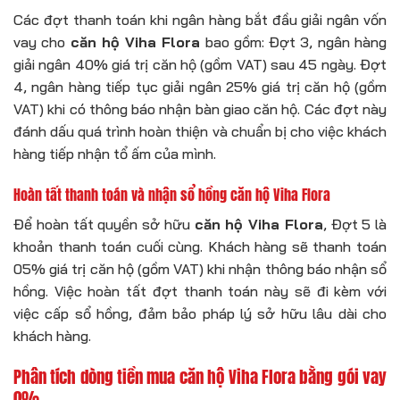
Các đợt thanh toán khi ngân hàng bắt đầu giải ngân vốn
vay cho
căn hộ Viha Flora
bao gồm: Đợt 3, ngân hàng
giải ngân 40% giá trị căn hộ (gồm VAT) sau 45 ngày. Đợt
4, ngân hàng tiếp tục giải ngân 25% giá trị căn hộ (gồm
VAT) khi có thông báo nhận bàn giao căn hộ. Các đợt này
đánh dấu quá trình hoàn thiện và chuẩn bị cho việc khách
hàng tiếp nhận tổ ấm của mình.
Hoàn tất thanh toán và nhận sổ hồng căn hộ Viha Flora
Để hoàn tất quyền sở hữu
căn hộ Viha Flora
, Đợt 5 là
khoản thanh toán cuối cùng. Khách hàng sẽ thanh toán
05% giá trị căn hộ (gồm VAT) khi nhận thông báo nhận sổ
hồng. Việc hoàn tất đợt thanh toán này sẽ đi kèm với
việc cấp sổ hồng, đảm bảo pháp lý sở hữu lâu dài cho
khách hàng.
Phân tích dòng tiền mua căn hộ Viha Flora bằng gói vay
0%