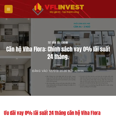
Bỏ
qua
nội
dung
TƯ VẤN TÀI CHÍNH
Căn hộ Viha Flora: Chính sách vay 0% lãi suất
24 tháng.
ĐĂNG VÀO
12/03/2026
BỞI
ADMIN
Ưu đãi vay 0% lãi suất 24 tháng căn hộ Viha Flora