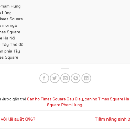
2 Phạm Hùng
m Hùng
 Times Square
u mọi ngả
imes Square
e Hà Nội
ế Tây Thủ đô
an phía Tây
mes Square
à được gắn thẻ
Can ho Times Square Cau Giay
,
can ho Times Square Ha 
Square Pham Hung
.
với lãi suất 0%?
Tiềm năng sinh 