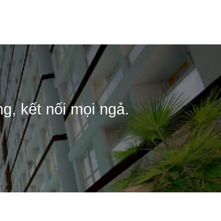
ang chủ
Giới Thiệu
Dự án
Tin tức
Tuyển Dụng
g, kết nối mọi ngả.