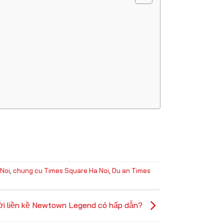
Noi
,
chung cu Times Square Ha Noi
,
Du an Times
lời liền kề Newtown Legend có hấp dẫn?