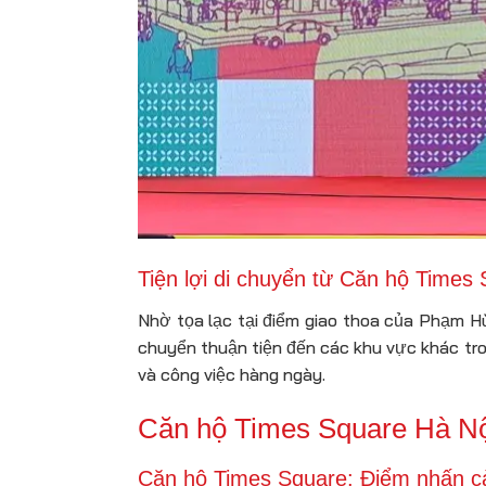
Tiện lợi di chuyển từ Căn hộ Times
Nhờ tọa lạc tại điểm giao thoa của Phạm H
chuyển thuận tiện đến các khu vực khác tro
và công việc hàng ngày.
Căn hộ Times Square Hà Nội
Căn hộ Times Square: Điểm nhấn c