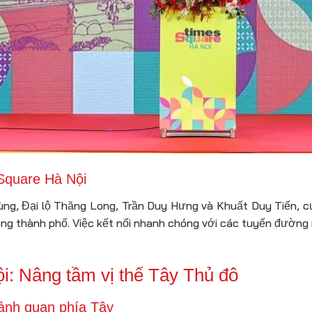
 Square Hà Nội
ùng, Đại lộ Thăng Long, Trần Duy Hưng và Khuất Duy Tiến, c
ng thành phố. Việc kết nối nhanh chóng với các tuyến đường n
: Nâng tầm vị thế Tây Thủ đô
ảnh quan phía Tây