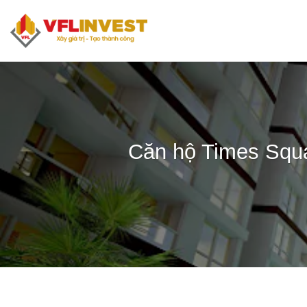
Bỏ
qua
nội
dung
Căn hộ Times Squar