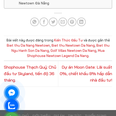
Newtown Đà Nẵng
Bài viết này được đăng trong
Kiến Thức Đầu Tư
và được gắn thẻ
Biet thu Da Nang Newtown
,
Biet thu Newtown Da Nang
,
Biet thu
Ngu Hanh Son Da Nang
,
Golf Villas Newtown Da Nang
,
Mua
Shophouse Newtown Legend Da Nang
.
Shophouse Thạch Quý: Chủ
Dự án Moon Gate: Lãi suất
đầu tư Skyland, tiến độ 36
0%, chiết khấu 8% hấp dẫn
tháng.
nhà đầu tư!
TRANG CHỦ
GIỚI THIỆU
DỰ ÁN
TIN TỨC
TUYỂN DỤNG