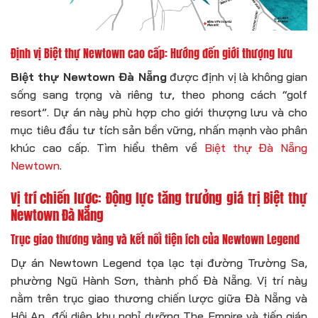
Định vị Biệt thự Newtown cao cấp: Hướng đến giới thượng lưu
Biệt thự Newtown Đà Nẵng
được định vị là không gian
sống sang trọng và riêng tư, theo phong cách “golf
resort”. Dự án này phù hợp cho giới thượng lưu và cho
mục tiêu đầu tư tích sản bền vững, nhấn mạnh vào phân
khúc cao cấp. Tìm hiểu thêm về
Biệt thự Đà Nẵng
Newtown
.
Vị trí chiến lược: Động lực tăng trưởng giá trị Biệt thự
Newtown Đà Nẵng
Trục giao thương vàng và kết nối tiện ích của Newtown Legend
Dự án Newtown Legend tọa lạc tại đường Trường Sa,
phường Ngũ Hành Sơn, thành phố Đà Nẵng. Vị trí này
nằm trên trục giao thương chiến lược giữa Đà Nẵng và
Hội An, đối diện khu nghỉ dưỡng The Empire và tiếp giáp