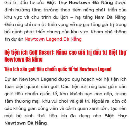
Giá trị đầu tư của
Biệt thự Newtown Đà Nẵng
được
định hướng tăng trưởng theo tiềm năng phát triển của
khu vực và chu trình du lịch – hạ tầng Nam Đà Nẵng.
Điều này chỉ ra một triển vọng về sự gia tăng giá trị trong
bối cảnh phát triển chung của khu vực. Khám phá thông
tin dự án
Newtown Legend Đà Nẵng
.
Hệ tiện ích Golf Resort: Nâng cao giá trị đầu tư Biệt thự
Newtown Đà Nẵng
Tiện ích sân golf tiêu chuẩn quốc tế tại Newtown Legend
Dự án Newtown Legend được quy hoạch với hệ tiện ích
toàn diện quanh sân golf. Các tiện ích này bao gồm sân
golf tiêu chuẩn quốc tế, khu khách sạn cao cấp, trung
tâm thương mại, khu vui chơi và giải trí. Ngoài ra, còn có
các không gian công viên và cảnh quan xanh lớn, tạo nên
một hệ sinh thái tiện ích đa dạng cho
Biệt thự
Newtown Đà Nẵng
.