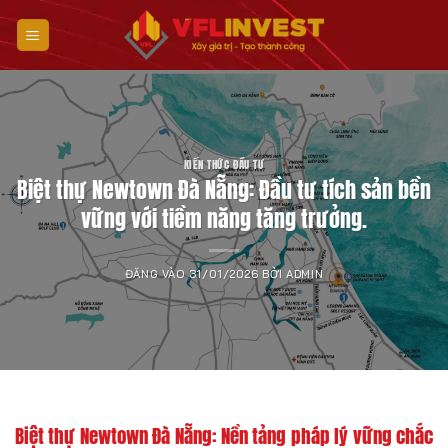
Bỏ
qua
nội
dung
KIẾN THỨC ĐẦU TƯ
Biệt thự Newtown Đà Nẵng: Đầu tư tích sản bền
vững với tiềm năng tăng trưởng.
ĐĂNG VÀO
31/01/2026
BỞI
ADMIN
Biệt thự Newtown Đà Nẵng: Nền tảng pháp lý vững chắc