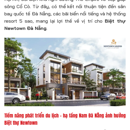
sông Cổ Cò. Từ đây, có thể kết nối thuận tiện đến sân
bay quốc tế Đà Nẵng, các bãi biển nổi tiếng và hệ thống
resort 5 sao, mang lại lợi thế về vị trí cho
Biệt thự
Newtown Đà Nẵng
.
Tiềm năng phát triển du lịch – hạ tầng Nam Đà Nẵng ảnh hưởng
Biệt thự Newtown