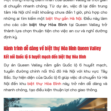
di chuyển nhanh chóng. Từ dự án, việc đi lại đến trung
tâm Hà Nội chỉ mất khoảng chưa đến 1 giờ, phù hợp cho
những ai tìm kiếm một
biệt thự gần Hà Nội
. Điều này làm
cho các căn
biệt thự Hòa Bình
tại Queen Valley trở
thành lựa chọn thuận tiện cho việc an cư và nghỉ dưỡng
định kỳ.
Hành trình dễ dàng về biệt thự Hòa Bình Queen Valley
Kết nối Quốc lộ 6 huyết mạch đến biệt thự Hòa Bình
Dự án Queen Valley nằm gần Quốc lộ 6 huyết mạch,
tuyến đường chính nối thủ đô Hà Nội với khu vực Tây
Bắc. Sự hiện diện của Quốc lộ 6 giúp việc di chuyển từ Hà
Nội đến khu
biệt thự Hòa Bình
này trở nên dễ dàng và
nhanh chóng, tạo điều kiện thuận lợi cho giao thông.