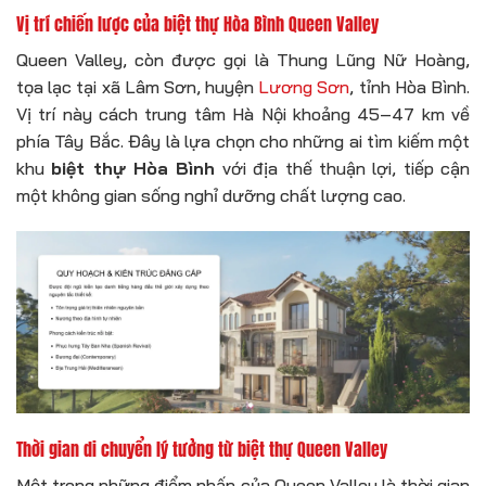
Vị trí chiến lược của biệt thự Hòa Bình Queen Valley
Queen Valley, còn được gọi là Thung Lũng Nữ Hoàng,
tọa lạc tại xã Lâm Sơn, huyện
Lương Sơn
, tỉnh Hòa Bình.
Vị trí này cách trung tâm Hà Nội khoảng 45–47 km về
phía Tây Bắc. Đây là lựa chọn cho những ai tìm kiếm một
khu
biệt thự Hòa Bình
với địa thế thuận lợi, tiếp cận
một không gian sống nghỉ dưỡng chất lượng cao.
Thời gian di chuyển lý tưởng từ biệt thự Queen Valley
Một trong những điểm nhấn của Queen Valley là thời gian