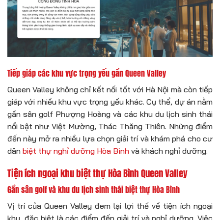
Tiếp giáp các khu vực trọng yếu gần Queen Valley
Queen Valley không chỉ kết nối tốt với Hà Nội mà còn tiếp
giáp với nhiều khu vực trọng yếu khác. Cụ thể, dự án nằm
gần sân golf Phượng Hoàng và các khu du lịch sinh thái
nổi bật như Việt Mường, Thác Thăng Thiên. Những điểm
đến này mở ra nhiều lựa chọn giải trí và khám phá cho cư
dân
biệt thự nghỉ dưỡng Hòa Bình
và khách nghỉ dưỡng.
Tiện ích ngoại khu biệt thự Hòa Bình Queen Valley
Gần sân golf và khu du lịch sinh thái biệt thự Hòa Bình
Vị trí của Queen Valley đem lại lợi thế về tiện ích ngoại
khu, đặc biệt là các điểm đến giải trí và nghỉ dưỡng. Việc